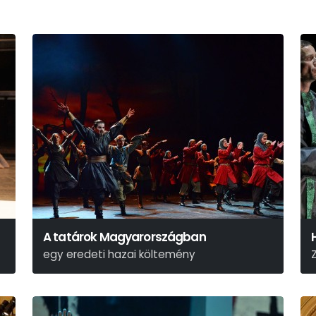
A tatárok Magyarországban
egy eredeti hazai költemény
Kisfaludy Károly
M