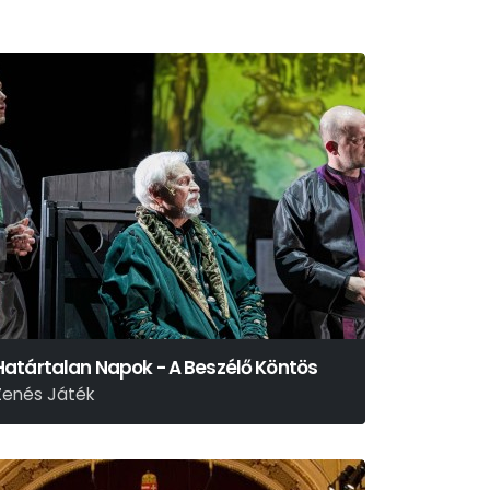
Határtalan Napok - A Beszélő Köntös
Zenés Játék
ikszáth Kálmán