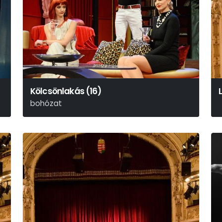
Kölcsönlakás (16)
bohózat
Ray Cooney – John Chapman