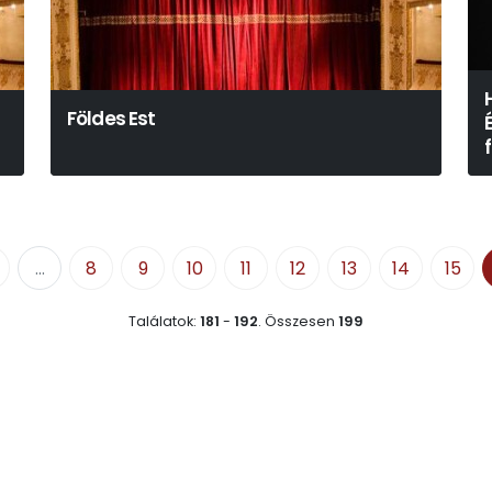
Földes Est
...
8
9
10
11
12
13
14
15
Találatok:
181
-
192
.
Összesen
199