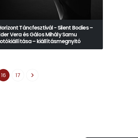
Horizont Táncfesztivál - Silent Bodies –
Éder Vera és Gálos Mihály Samu
fotókiállítása – kiállításmegnyitó
16
17