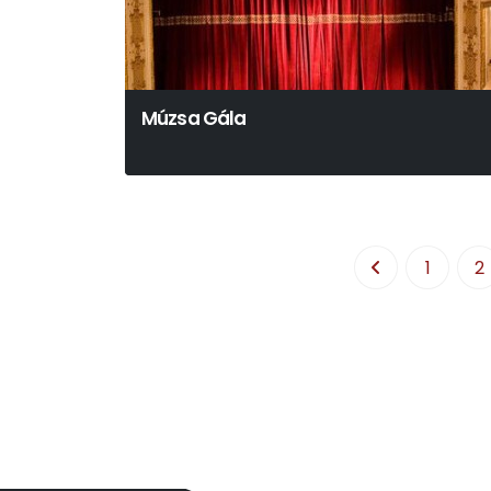
Múzsa Gála
1
2