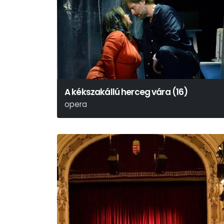
A kékszakállú herceg vára (16)
opera
Bartók Béla