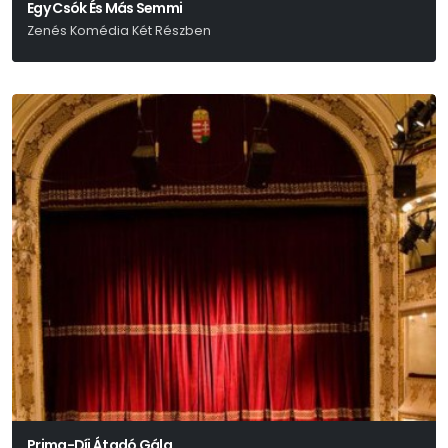
Egy Csók És Más Semmi
Zenés Komédia Két Részben
Eisemann Mihály-Halász Imre-Békeffi István
Prima-Díj Átadó Gála