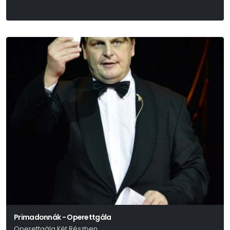
Primadonnák - Operettgála
Operettgála Két Részben