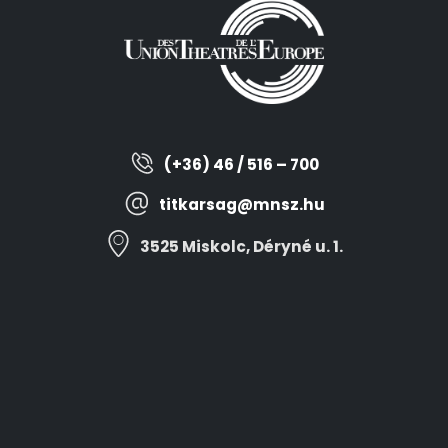
(+36) 46 / 516 – 700
titkarsag@mnsz.hu
3525 Miskolc, Déryné u. 1.