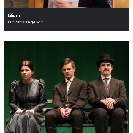
Liliom
Külvárosi Legenda
Molnár Ferenc