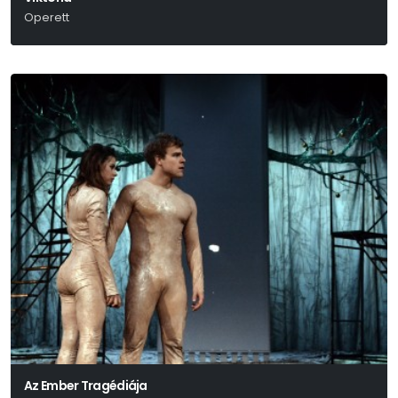
Operett
Ábrahám Pál
Az Ember Tragédiája