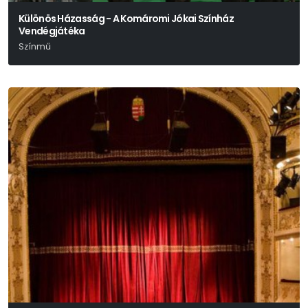
Különös Házasság - A Komáromi Jókai Színház
Vendégjátéka
Színmű
Mikszáth Kálmám