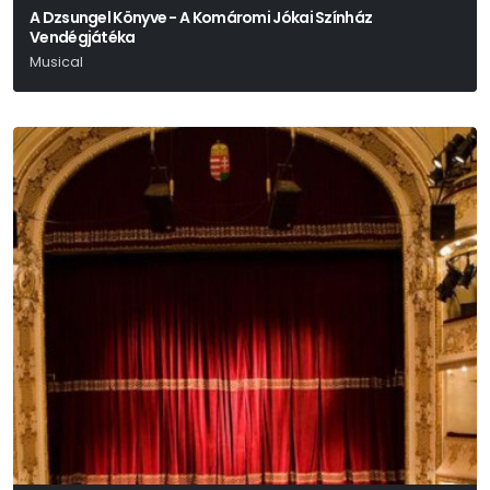
A Dzsungel Könyve - A Komáromi Jókai Színház
Vendégjátéka
Musical
Dés László - Geszti Péter - Békés Pál