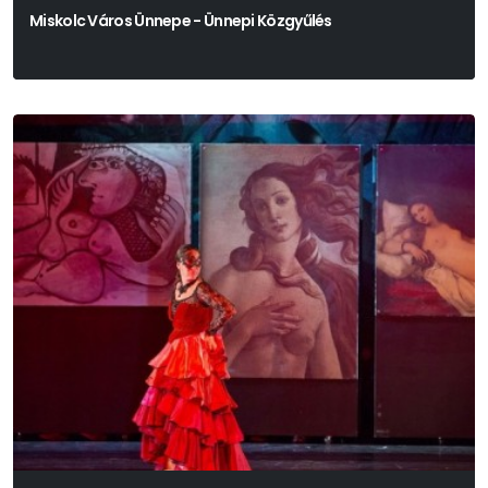
Miskolc Város Ünnepe - Ünnepi Közgyűlés