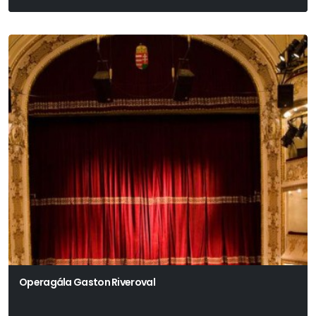
Georges Feydeau
Operagála Gaston Riveroval