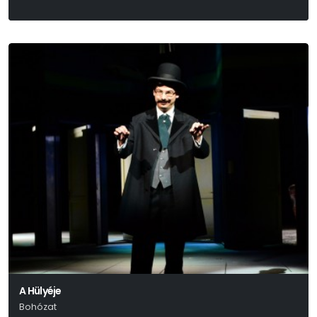
A Hülyéje
Bohózat