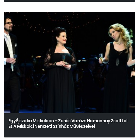
Egy Éjszaka Miskolcon – Zenés Varázs Homonnay Zsolttal
És A Miskolci Nemzeti Színház Művészeivel