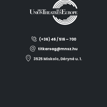
(+36) 46 / 516 – 700
titkarsag@mnsz.hu
3525 Miskolc, Déryné u. 1.