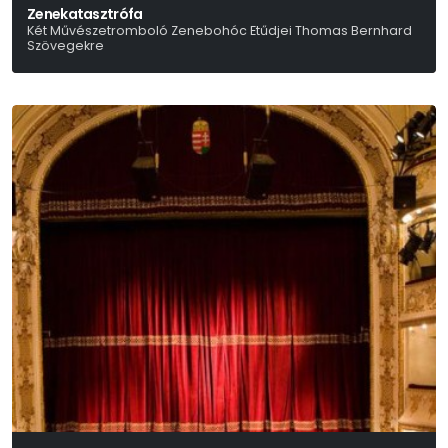
Zenekatasztrófa
Két Művészetromboló Zenebohóc Etűdjei Thomas Bernhard
Szövegekre