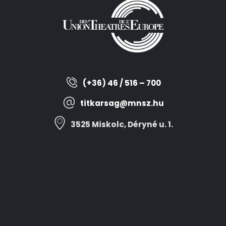
(+36) 46 / 516 – 700
titkarsag@mnsz.hu
3525 Miskolc, Déryné u. 1.