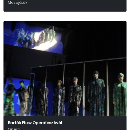
Mesejáték
Fekete Ádám
Bartók Plusz Operafesztivál
Opera