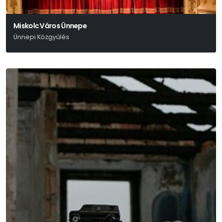
Miskolc Város Ünnepe
Ünnepi Közgyűlés