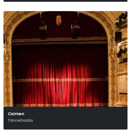
Carmen
Táncelőadás
Bizet-Scsedrin