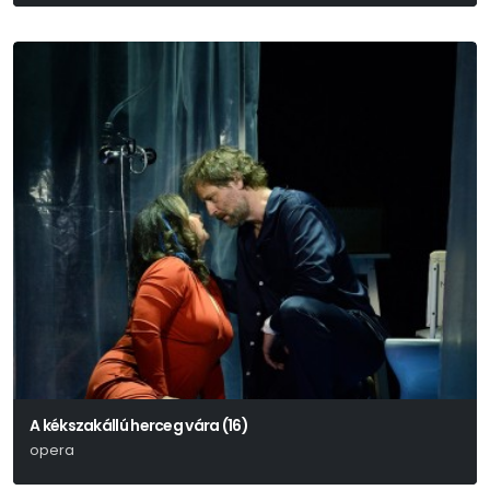
A kékszakállú herceg vára (16)
opera
Bartók Béla