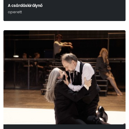
A csárdáskirálynő
operett
Kálmán Imre-Leo Stein- Jenbach Béla