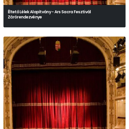
Éltető Lélek Alapítvány - Ars Sacra Fesztivál
Zárórendezvénye