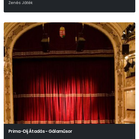
Zenés Játék
Mikszáth Kálmán
Prima-Díj Átadás - Gálaműsor