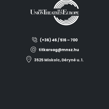
(+36) 46 / 516 – 700
titkarsag@mnsz.hu
3525 Miskolc, Déryné u. 1.