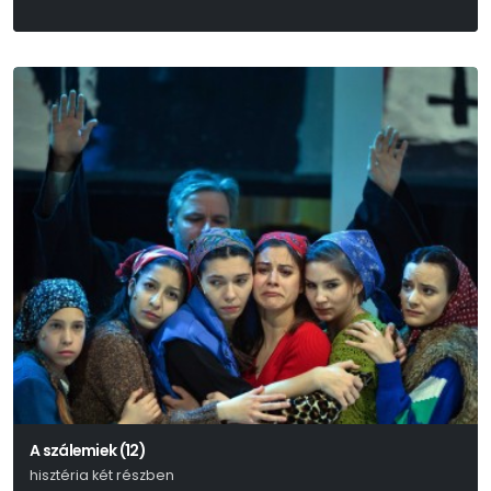
A szálemiek (12)
hisztéria két részben