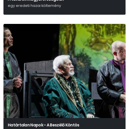
egy eredeti hazai költemény
Kisfaludy Károly
Határtalan Napok - A Beszélő Köntös