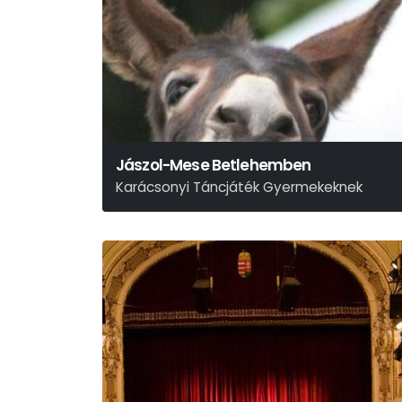
Jászol-Mese Betlehemben
Karácsonyi Táncjáték Gyermekeknek