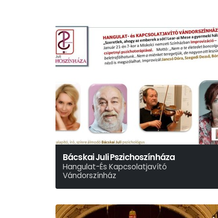
Bácskai Juli Pszichoszínháza
Hangulat-És Kapcsolatjavító
Vándorszínház