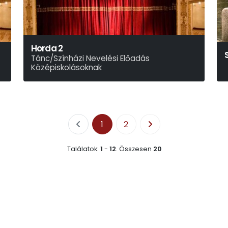
Horda 2
Tánc/Színházi Nevelési Előadás
Középiskolásoknak
1
2
Találatok:
1
-
12
.
Összesen
20