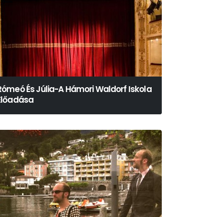
Rómeó És Júlia-A Hámori Waldorf Iskola
Előadása