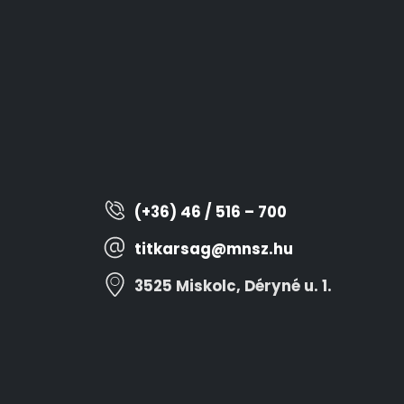
(+36) 46 / 516 – 700
titkarsag@mnsz.hu
3525 Miskolc, Déryné u. 1.