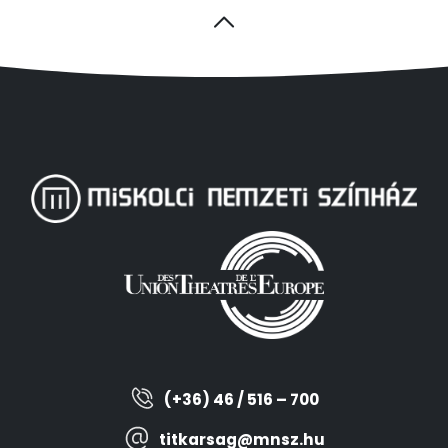
(+36) 46 / 516 – 700
titkarsag@mnsz.hu