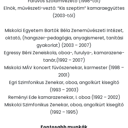
Fafúvós szólamvezető (1998-től)
Elnök, művészeti-veztő: “Kis szeptim” kamaraegyüttes
(2003-től)
Miskolci Egyetem Bartók Béla Zeneművészeti Intézet,
oktató, (hangszer-pedagógia, anyagismeret, tanítási
gyakorlat) (2003 – 2007)
Egressy Béni Zeneiskola, oboa-, furulya-, kamarazene-
tanár,(1992 – 2007)
Miskolci MÁV koncert fúvószenekar, karmester (1998 –
2001)
Egri Szimfonikus Zenekar, oboa, angolkürt kisegítő
(1993 – 2003)
Reményi Ede kamarazenekar, I. oboa (1992 – 2002)
Miskolci Szimfonikus Zenekar, oboa, angolkürt kisegítő
(1992 – 1995)
Fontosabb munkák