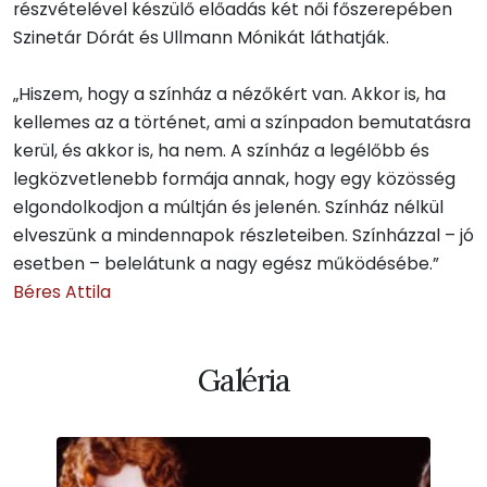
részvételével készülő előadás két női főszerepében
Szinetár Dórát és Ullmann Mónikát láthatják.
„Hiszem, hogy a színház a nézőkért van. Akkor is, ha
kellemes az a történet, ami a színpadon bemutatásra
kerül, és akkor is, ha nem. A színház a legélőbb és
legközvetlenebb formája annak, hogy egy közösség
elgondolkodjon a múltján és jelenén. Színház nélkül
elveszünk a mindennapok részleteiben. Színházzal – jó
esetben – belelátunk a nagy egész működésébe.”
Béres Attila
Galéria