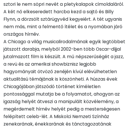
sztori le nem söpri nevét a pletykalapok címoldaláról.
A két nő elkeseredett harcba kezd a sajtó és Billy
Flynn, a dörzsölt sztárügyvéd kegyeiért. A tét ugyanis
nem más, mint a felmentő ítélet és a nyomában járó
országos hírnév.
A Chicago a világ musicalirodalmának egyik legtöbbet
játszott darabja, melyből 2002-ben több Oscar-díjjal
jutalmazott film is készült. A mű népszerűségét a jazz,
a revü és az amerikai showbiznisz legjobb
hagyományait ötvöző zenéjén kívül elévülhetetlen
aktualitású témájának is köszönheti. A húszas évek
Chicagójában játszódó történet kíméletlen
pontossággal mutatja be a folyamatot, ahogyan az
igazság helyét átveszi a manipulált közvélemény, a
megérdemelt hírnév helyét pedig a mesterségesen
felépített celeb-lét. A Miskolci Nemzeti Színház
zenekarának, énekkarának és tánctagozatának