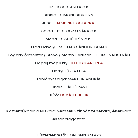
Liz - KOSIK ANITA e.h.
Annie - SIMONFI ADRIENN
June -
JAMBRIK BOGLÁRKA
.
Gajda - BOHOCZKI SÁRA e.h.
Mona - SZABÓ IRÉN e.h.
Fred Casely - MOLNÁR SÁNDOR TAMÁS
Fogarty őrmester / Steve / Martin Harrison - HOMONAI ISTVÁN
Dögölj meg Kitty -
KOCSIS ANDREA
Harry: FŰZI ATTILA
Törvényszolga: MÁRTON ANDRÁS
Orvos: GÁL LÓRÁNT
Bíró:
OSVÁTH TIBOR
Közreműködik a Miskolci Nemzeti Színház zenekara, énekkara
és tánctagozata
Díszlettervező: HORESNYI BALÁZS