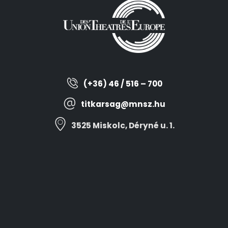
(+36) 46 / 516 – 700
titkarsag@mnsz.hu
3525 Miskolc, Déryné u. 1.