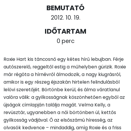
BEMUTATÓ
2012. 10. 19.
IDŐTARTAM
0 perc
Roxie Hart kis táncosnő egy kétes hírű lebujban. Férje
autószerelő, reggeltől estig a műhelyben gürizik. Roxie
már régóta a hírnévről álmodozik, a nagy kiugrásról,
amikor is egy részeg éjszakán hirtelen felindulásból
lelövi szeretőjét. Börtönbe kerül, és álma váratlanul
valóra válik: a gyilkosságnak köszönhetően egyből az
újságok címlapján találja magát. Velma Kelly, a
revüsztár, ugyanebben a női börtönben ül, kettős
gyilkosság vádjával. Ő az elsőszámú híresség, az
olvasók kedvence – mindaddig, amíg Roxie és a friss