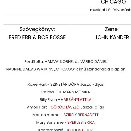
CHICAGO
musical két felvonás
Szövegkönyv:
Zene:
FRED EBB & BOB FOSSE
JOHN KANDER
Fordította: HAMVAI KORNÉL és VARRÓ DÁNIEL
MAURINE DALLAS WATKINS „CHICAGO” című színdarabja alapján
Roxie Hart - SZINETÁR DÓRA Jászai-díjas
Velma - ULLMANN MÓNIKA
Billy Flynn -
HARSÁNYI ATTILA
Amos Hart -
GÖRÖG LÁSZLÓ
Jászai-díjas
Morton mama -
SZIRBIK BERNADETT
Mary Sunshine -
EPERJESI ERIKA
Konferanszié -
KOKICS PÉTER