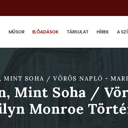
MŰSOR
ELŐADÁSOK
TÁRSULAT
HÍREK
A SZ
, MINT SOHA / VÖRÖS NAPLÓ - MA
n, Mint Soha / Vör
ilyn Monroe Törté