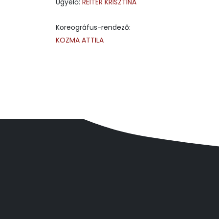
Ügyelő:
REITER KRISZTINA
Koreográfus-rendező:
KOZMA ATTILA