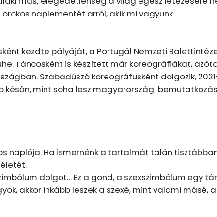
valaki más; elégedetlenség a világ egész létezésére n
 örökös naplementét arról, akik mi vagyunk.
ként kezdte pályáját, a Portugál Nemzeti Balettintéze
ruhe. Táncosként is készített már koreográfiákat, az
zágban. Szabadúszó koreográfusként dolgozik, 2021-b
 későn, mint soha lesz magyarországi bemutatkozás
kos naplója. Ha ismernénk a tartalmát talán tisztábba
életét.
mbólum dolgot… Ez a gond, a szexszimbólum egy tárgy 
ok, akkor inkább leszek a szexé, mint valami másé, 