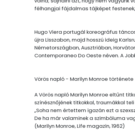
volna; sajnálni azt, hogy nem vagyunk 
félhangjai fájdalmas tájképet festenek,
Hugo Viera portugál koreográfus táncos
újra Lisszabon, majd hosszú ideig Karls
Németországban, Ausztriában, Horvátors
Contemporaneo Do Oeste néven. A Jobb
Vörös napló - Marilyn Monroe története
A Vörös napló Marilyn Monroe eltűnt tit
színésznőjének titkokkal, traumákkal teli 
„Soha nem értettem igazán ezt a szexszi
De ha már valaminek a szimbóluma vagy
(Marilyn Monroe, Life magazin, 1962)