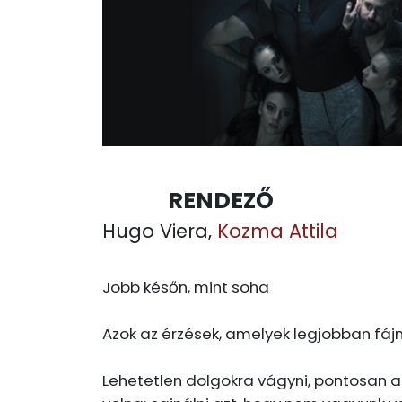
RENDEZŐ
Hugo Viera,
Kozma Attila
Jobb későn, mint soha
Azok az érzések, amelyek legjobban fáj
Lehetetlen dolgokra vágyni, pontosan az