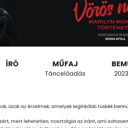
ÍRÓ
MŰFAJ
BEM
Táncelőadás
2023.
nak, azok az érzelmek, amelyek leginkább tüskék benn
ért, mert lehetetlen; nosztalgia az iránt, ami sohase