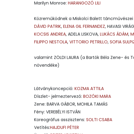
Marilyn Monroe:
HARANGOZÓ LILI
Közreműködnek a Miskolci Balett táncművészei
DÁVID PATRIK
,
ELENA GIL FERNANDEZ
, HAVASI VIRÁ
KOCSIS ANDREA
, ADELA LISKOVA,
LUKÁCS ÁDÁM
,
M
FILIPPO NESTOLA
,
VITTORIO PETRILLO
,
SOFIA SULPI
valamint ZÖLDI LAURA (a Bartók Béla Zene- és
növendéke)
Látványkoncepció:
KOZMA ATTILA
Díszlet- jelmeztervező:
BOZÓKI MARA
Zene: BARVA GÁBOR, MOHILA TAMÁS
Fény: VEREBÉLYI ISTVÁN
Koreográfus asszisztens:
SOLTI CSABA
Vetítés:
HAJDUFI PÉTER