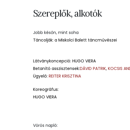
Szereplők, alkotók
Jobb későn, mint soha
Táncolják: a Miskolci Balett táncművészei
Látványkoncepció: HUGO VIERA
Betanító asszisztensek:
DÁVID PATRIK
,
KOCSIS AN
Ügyelő:
REITER KRISZTINA
Koreográfus:
HUGO VIERA
Vörös napló: