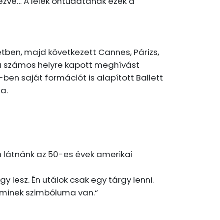
ézve… A lélek öntudatának ezek a
tben, majd következett Cannes, Párizs,
óta számos helyre kapott meghívást
en saját formációt is alapított Ballett
a.
n látnánk az 50-es évek amerikai
lesz. Én utálok csak egy tárgy lenni.
aminek szimbóluma van.“