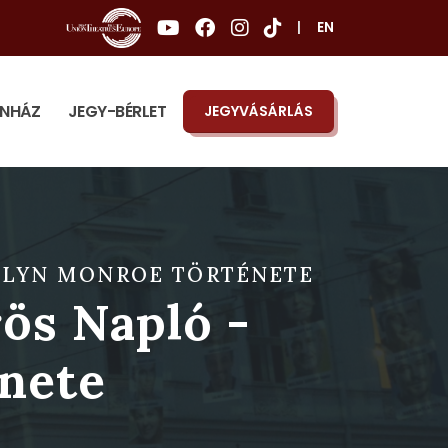
|
EN
ÍNHÁZ
JEGY-BÉRLET
JEGYVÁSÁRLÁS
RILYN MONROE TÖRTÉNETE
ös Napló -
nete