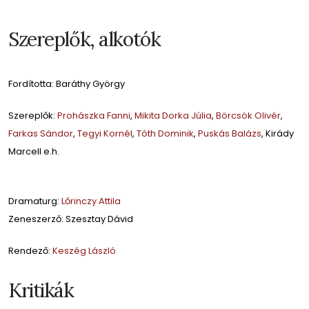
Szereplők, alkotók
Fordította: Baráthy György
Szereplők:
Prohászka Fanni
,
Mikita Dorka Júlia
,
Börcsök Olivér
,
Farkas Sándor
,
Tegyi Kornél
,
Tóth Dominik
,
Puskás Balázs
, Kirády
Marcell e.h.
Dramaturg:
Lőrinczy Attila
Zeneszerző: Szesztay Dávid
Rendező:
Keszég László
Kritikák