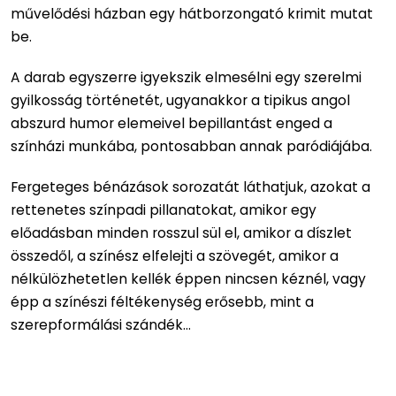
művelődési házban egy hátborzongató krimit mutat
be.
A darab egyszerre igyekszik elmesélni egy szerelmi
gyilkosság történetét, ugyanakkor a tipikus angol
abszurd humor elemeivel bepillantást enged a
színházi munkába, pontosabban annak paródiájába.
Fergeteges bénázások sorozatát láthatjuk, azokat a
rettenetes színpadi pillanatokat, amikor egy
előadásban minden rosszul sül el, amikor a díszlet
összedől, a színész elfelejti a szövegét, amikor a
nélkülözhetetlen kellék éppen nincsen kéznél, vagy
épp a színészi féltékenység erősebb, mint a
szerepformálási szándék...