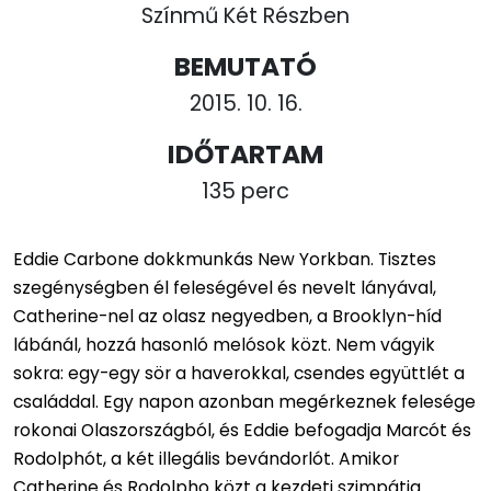
Színmű Két Részben
BEMUTATÓ
2015. 10. 16.
IDŐTARTAM
135 perc
Eddie Carbone dokkmunkás New Yorkban. Tisztes
szegénységben él feleségével és nevelt lányával,
Catherine-nel az olasz negyedben, a Brooklyn-híd
lábánál, hozzá hasonló melósok közt. Nem vágyik
sokra: egy-egy sör a haverokkal, csendes együttlét a
családdal. Egy napon azonban megérkeznek felesége
rokonai Olaszországból, és Eddie befogadja Marcót és
Rodolphót, a két illegális bevándorlót. Amikor
Catherine és Rodolpho közt a kezdeti szimpátia