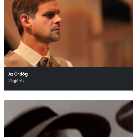
Az Ördög
Vígjáték
Molnár Ferenc