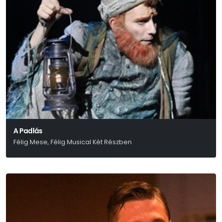
A Padlás
Félig Mese, Félig Musical Két Részben
Presser – Sztevanovity – Horváth