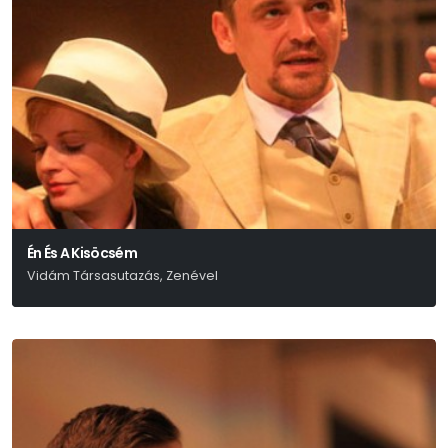
Én És A Kisöcsém
Vidám Társasutazás, Zenével
Eisemann – Szilágyi