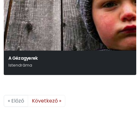
A Gézagyerek
Istendráma
Háy János
« Előző
Következő »