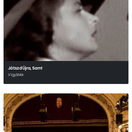
Játszd Újra, Sam!
Vígjáték
Woody Allen