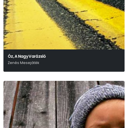
Óz, A Nagy Varázsló
Zenés Mesejáték
L. Frank Baum