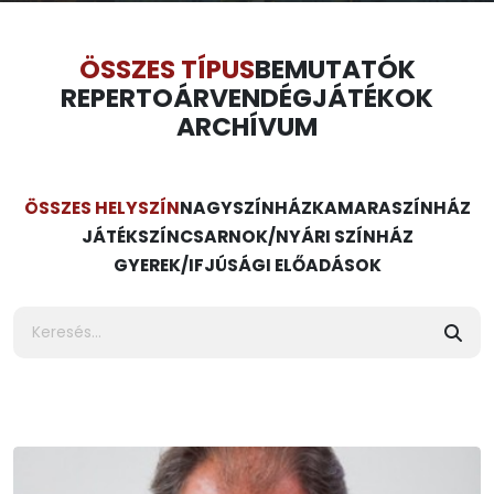
ÖSSZES TÍPUS
BEMUTATÓK
REPERTOÁR
VENDÉGJÁTÉKOK
ARCHÍVUM
ÖSSZES HELYSZÍN
NAGYSZÍNHÁZ
KAMARASZÍNHÁZ
JÁTÉKSZÍN
CSARNOK/NYÁRI SZÍNHÁZ
GYEREK/IFJÚSÁGI ELŐADÁSOK