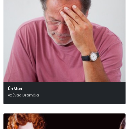
Úri Muri
Az Évad Drámája
Móricz Zsigmond