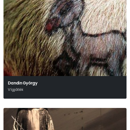
Dandin György
Vígjáték
Molière