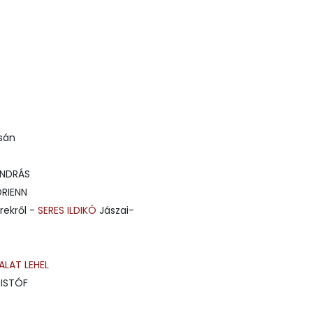
sán
ANDRÁS
DRIENN
rekről -
SERES ILDIKÓ
Jászai-
ALAT LEHEL
RISTÓF