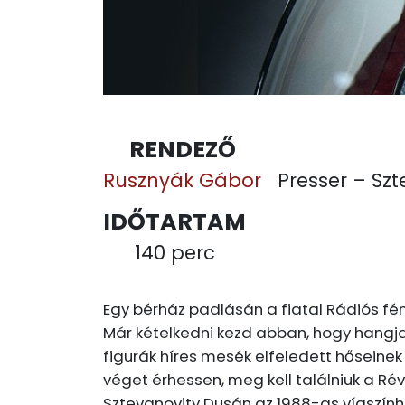
RENDEZŐ
Rusznyák Gábor
Presser – Sz
IDŐTARTAM
140 perc
Egy bérház padlásán a fiatal Rádiós fé
Már kételkedni kezd abban, hogy hangja 
figurák híres mesék elfeledett hőseinek 
véget érhessen, meg kell találniuk a Rév
Sztevanovity Dusán az 1988-as vígszính