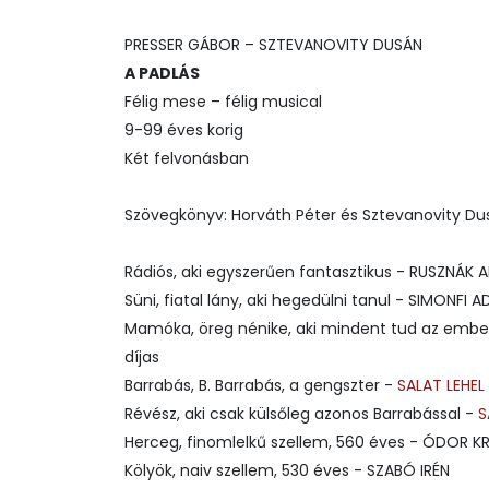
PRESSER GÁBOR – SZTEVANOVITY DUSÁN
A PADLÁS
Félig mese – félig musical
9-99 éves korig
Két felvonásban
Szövegkönyv: Horváth Péter és Sztevanovity Du
Rádiós, aki egyszerűen fantasztikus - RUSZNÁK 
Süni, fiatal lány, aki hegedülni tanul - SIMONFI A
Mamóka, öreg nénike, aki mindent tud az embe
díjas
Barrabás, B. Barrabás, a gengszter -
SALAT LEHEL
Révész, aki csak külsőleg azonos Barrabással -
S
Herceg, finomlelkű szellem, 560 éves - ÓDOR K
Kölyök, naiv szellem, 530 éves - SZABÓ IRÉN