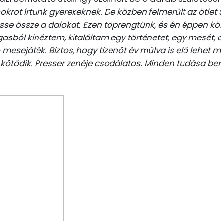
csokrot írtunk gyerekeknek. De közben felmerült az ötle
össe össze a dalokat. Ezen töprengtünk, és én éppen 
asból kinéztem, kitaláltam egy történetet, egy mesét, 
 mesejáték. Biztos, hogy tizenöt év múlva is elő lehet ma
kötődik. Presser zenéje csodálatos. Minden tudása be