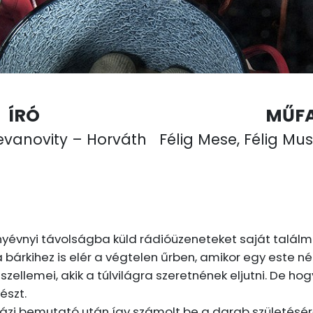
ÍRÓ
MŰF
tevanovity – Horváth
Félig Mese, Félig Mu
nyévnyi távolságba küld rádióüzeneteket saját találm
bárkihez is elér a végtelen űrben, amikor egy este né
szellemei, akik a túlvilágra szeretnének eljutni. De 
észt.
ázi bemutató után így számolt be a darab születésér