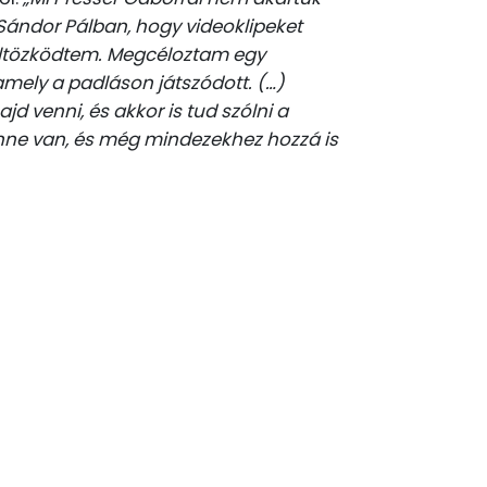
t Sándor Pálban, hogy videoklipeket
költözködtem. Megcéloztam egy
amely a padláson játszódott. (…)
jd venni, és akkor is tud szólni a
nne van, és még mindezekhez hozzá is