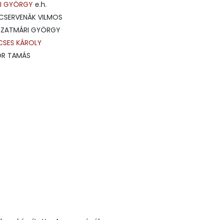
I GYÖRGY
e.h.
- CSERVENÁK VILMOS
- SZATMÁRI GYÖRGY
CSES KÁROLY
DOR TAMÁS