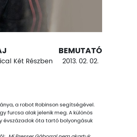
AJ
BEMUTATÓ
sical Két Részben
2013. 02. 02.
ánya, a robot Robinson segítségével.
gy furcsa alak jelenik meg. A különös
hogy évszázadok óta tartó bolyongásuk
ől:
„Mi Presser Gáborral nem akartuk