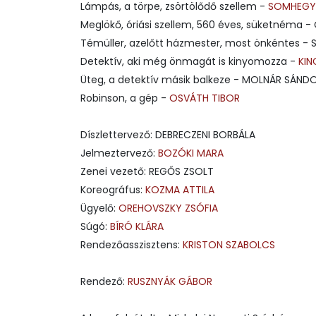
Lámpás, a törpe, zsörtölődő szellem -
SOMHEGY
Meglökő, óriási szellem, 560 éves, süketnéma 
Témüller, azelőtt házmester, most önkéntes 
Detektív, aki még önmagát is kinyomozza -
KIN
Üteg, a detektív másik balkeze - MOLNÁR SÁN
Robinson, a gép -
OSVÁTH TIBOR
Díszlettervező: DEBRECZENI BORBÁLA
Jelmeztervező:
BOZÓKI MARA
Zenei vezető: REGŐS ZSOLT
Koreográfus:
KOZMA ATTILA
Ügyelő:
OREHOVSZKY ZSÓFIA
Súgó:
BÍRÓ KLÁRA
Rendezőasszisztens:
KRISTON SZABOLCS
Rendező:
RUSZNYÁK GÁBOR