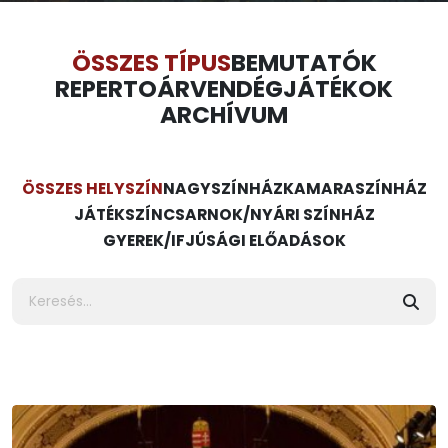
ÖSSZES TÍPUS
BEMUTATÓK
REPERTOÁR
VENDÉGJÁTÉKOK
ARCHÍVUM
ÖSSZES HELYSZÍN
NAGYSZÍNHÁZ
KAMARASZÍNHÁZ
JÁTÉKSZÍN
CSARNOK/NYÁRI SZÍNHÁZ
GYEREK/IFJÚSÁGI ELŐADÁSOK