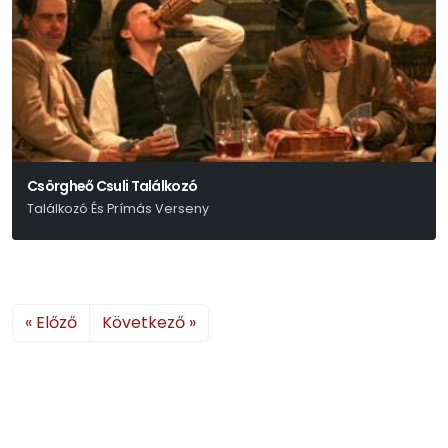
Csörgheő Csuli Találkozó
Találkozó És Prímás Verseny
« Előző
Következő »