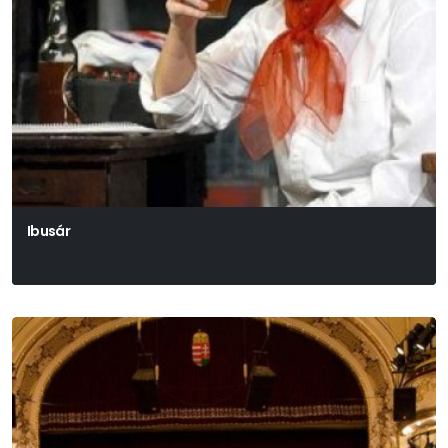
Ibusár