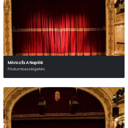
Móricz És A Naplók
Pódiumbeszélgetés