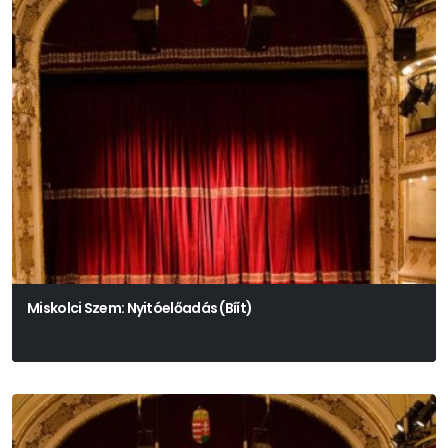
Miskolci Szem: Nyitóelőadás (Bíít)
Színház- És Filmművészeti Egyetem