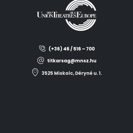
(+36) 46 / 516 – 700
titkarsag@mnsz.hu
3525 Miskolc, Déryné u. 1.