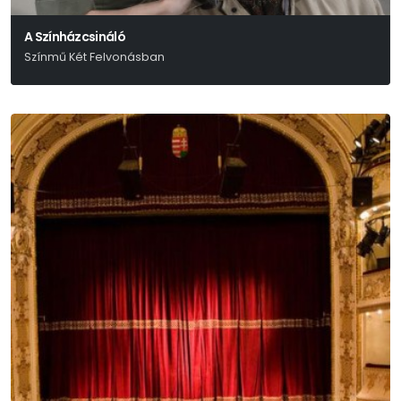
A Színházcsináló
Színmű Két Felvonásban
Thomas Bernhard