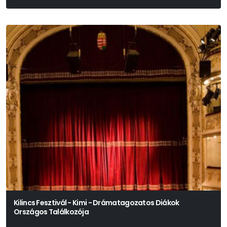
Henrik Ibsen Drámája Alapján
Kilincs Fesztivál - Kimi - Drámatagozatos Diákok
Országos Találkozója