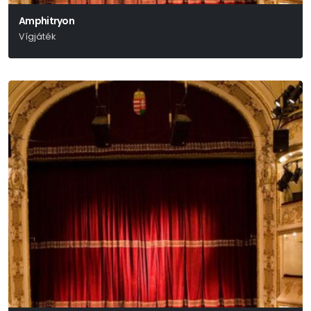
Amphitryon
Vígjáték
Heinrich Von Kleist