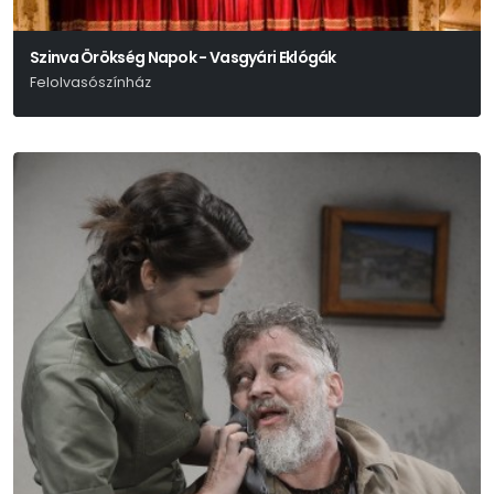
Szinva Örökség Napok - Vasgyári Eklógák
Felolvasószínház
Zemlényi Attila - Kabai Lóránt