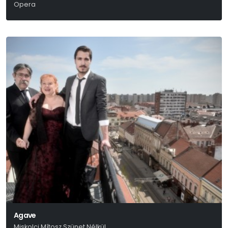
Opera
Erkel Ferenc
Agave
Miskolci Mítosz Szünet Nélkül