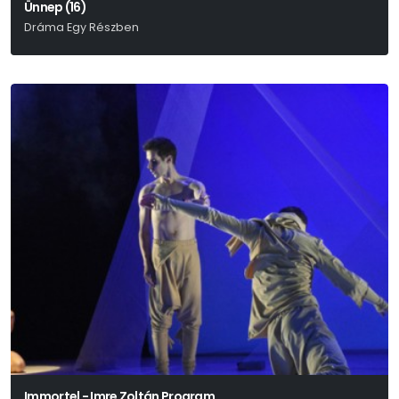
Ünnep (16)
Dráma Egy Részben
David Eldridge
Immortel - Imre Zoltán Program