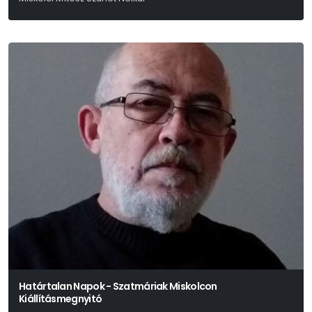
Mikó Csaba
Határtalan Napok - Szatmáriak Miskolcon
Kiállításmegnyitó