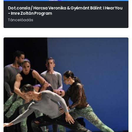
Dot.consla / Harcsa Veronika & Gyémánt Bálint: I Hear You
- Imre Zoltán Program
Táncelőadás