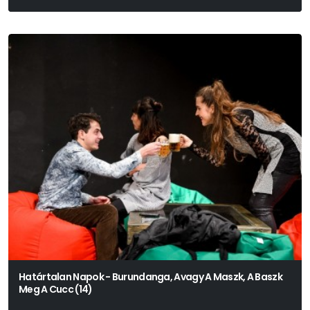
Határtalan Napok - Burundanga, Avagy A Maszk, A Baszk
Meg A Cucc (14)
Jordi Galcerán