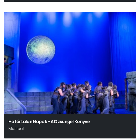
Határtalan Napok - A Dzsungel Könyve
Musical
Geszti Péter - Békés Pál - Dés László