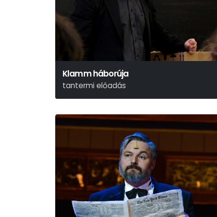
Klamm háborúja
tantermi előadás
Kai Hensel