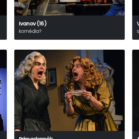
Ivanov (16)
komédia?
Anton Pavlovics Csehov
Z