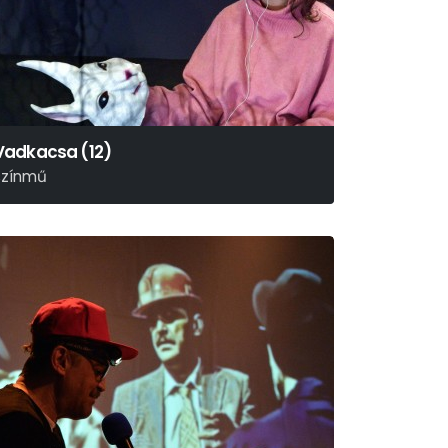
Vadkacsa (12)
színmű
enrik Ibsen