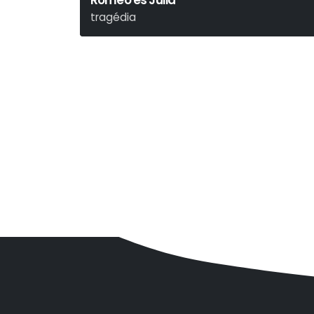
Rómeó és Júlia
tragédia
William Shakespeare