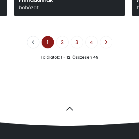
Primadonnák
bohózat
Ken Ludwig
1
2
3
4
Találatok:
1
-
12
.
Összesen
45