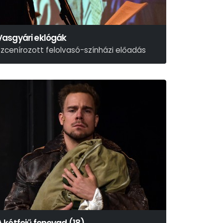
Vasgyári eklógák
szcenírozott felolvasó-színházi előadás
emlényi Attila – Kabai Lóránt