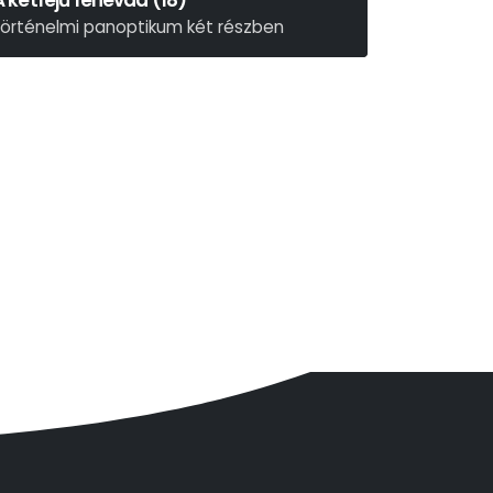
A kétfejű fenevad (18)
történelmi panoptikum két részben
Weöres Sándor