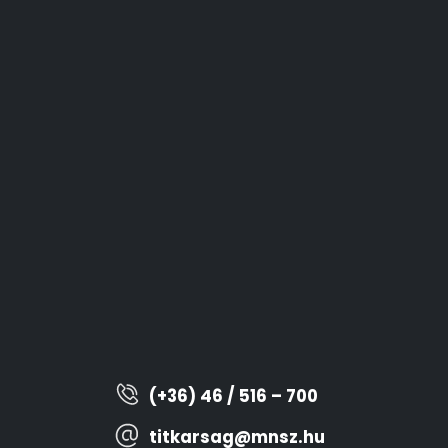
(+36) 46 / 516 – 700
titkarsag@mnsz.hu