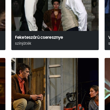
Feketeszárú cseresznye
színjáték
Hunyady Sándor
H