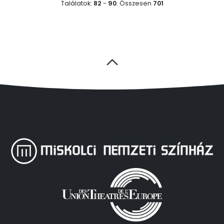
Találatok:
82
-
90
.
Összesen
701