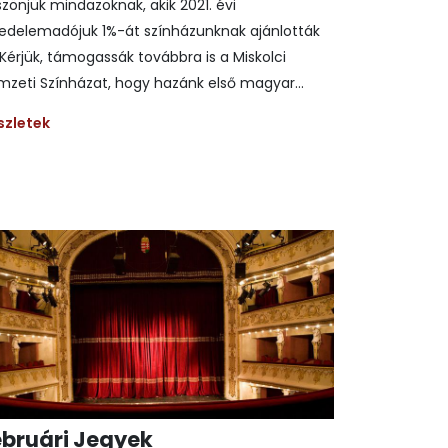
zönjük mindazoknak, akik 2021. évi
vedelemadójuk 1%-át színházunknak ajánlották
.Kérjük, támogassák továbbra is a Miskolci
zeti Színházat, hogy hazánk első magyar...
szletek
ebruári Jegyek