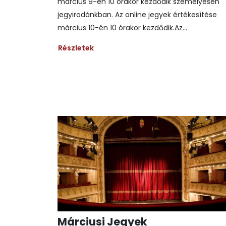
március 9-én 10 órakor kezdődik személyesen
jegyirodánkban. Az online jegyek értékesítése
március 10-én 10 órakor kezdődik.Az...
Részletek
Márciusi Jegyek