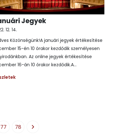
anuári Jegyek
2. 12. 14.
ves Közönségünk!A januári jegyek értékesítése
cember 15-én 10 órakor kezdődik személyesen
yirodánkban. Az online jegyek értékesítése
ember 16-án 10 órakor kezdődik.A...
szletek
77
78