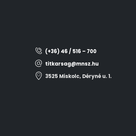
(+36) 46 / 516 – 700
titkarsag@mnsz.hu
3525 Miskolc, Déryné u. 1.