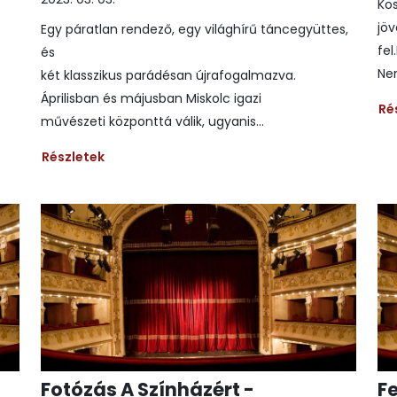
Kös
jö
Egy páratlan rendező, egy világhírű táncegyüttes,
fel
és
Nem
két klasszikus parádésan újrafogalmazva.
Áprilisban és májusban Miskolc igazi
Ré
művészeti központtá válik, ugyanis...
Részletek
Fotózás A Színházért -
F