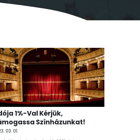
dója 1%-Val Kérjük,
ámogassa Színházunkat!
3. 03. 01.