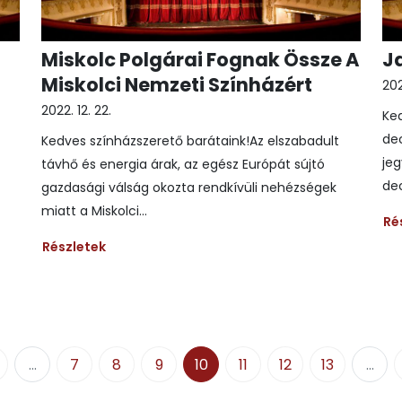
Miskolc Polgárai Fognak Össze A
J
Miskolci Nemzeti Színházért
202
2022. 12. 22.
Ked
de
Kedves színházszerető barátaink!Az elszabadult
jeg
távhő és energia árak, az egész Európát sújtó
dec
gazdasági válság okozta rendkívüli nehézségek
miatt a Miskolci...
Ré
Részletek
...
7
8
9
10
11
12
13
...