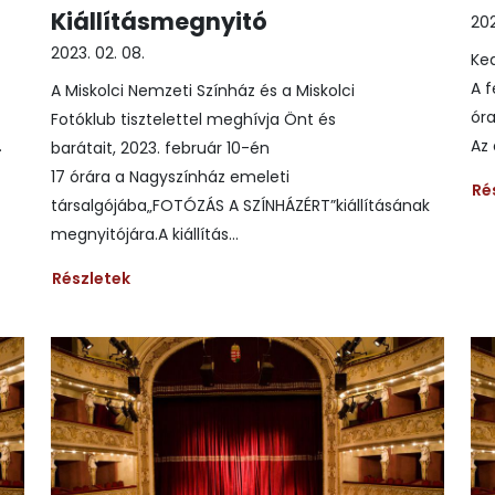
Kiállításmegnyitó
202
2023. 02. 08.
Ke
A f
A Miskolci Nemzeti Színház és a Miskolci
ór
Fotóklub tisztelettel meghívja Önt és
.
Az 
barátait, 2023. február 10-én
17 órára a Nagyszínház emeleti
Ré
társalgójába„FOTÓZÁS A SZÍNHÁZÉRT”kiállításának
megnyitójára.A kiállítás...
Részletek