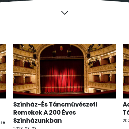
Színház-És Táncművészeti
A
Remekek A 200 Éves
T
Színházunkban
202
ése
2023. 03. 03.