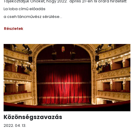
Tájékoztatjuk Önöket, hogy 2022. április 21-én 19 órára hirdetett
La loba című előadás
a cseh táncművész sérülése...
Részletek
Közönségszavazás
2022. 04. 13.