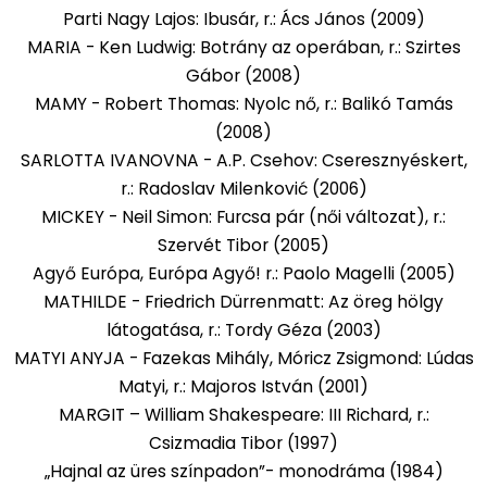
Parti Nagy Lajos: Ibusár, r.: Ács János (2009)
MARIA - Ken Ludwig: Botrány az operában, r.: Szirtes
Gábor (2008)
MAMY - Robert Thomas: Nyolc nő, r.: Balikó Tamás
(2008)
SARLOTTA IVANOVNA - A.P. Csehov: Cseresznyéskert,
r.: Radoslav Milenković (2006)
MICKEY - Neil Simon: Furcsa pár (női változat), r.:
Szervét Tibor (2005)
Agyő Európa, Európa Agyő! r.: Paolo Magelli (2005)
MATHILDE - Friedrich Dürrenmatt: Az öreg hölgy
látogatása, r.: Tordy Géza (2003)
MATYI ANYJA - Fazekas Mihály, Móricz Zsigmond: Lúdas
Matyi, r.: Majoros István (2001)
MARGIT – William Shakespeare: III Richard, r.:
Csizmadia Tibor (1997)
„Hajnal az üres színpadon”- monodráma (1984)