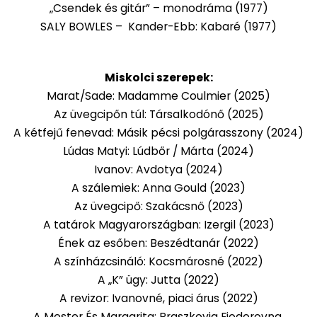
„Csendek és gitár” – monodráma (1977)
SALY BOWLES – Kander-Ebb: Kabaré (1977)
Miskolci szerepek:
Marat/Sade: Madamme Coulmier (2025)
Az üvegcipőn túl: Társalkodónő (2025)
A kétfejű fenevad: Másik pécsi polgárasszony (2024)
Lúdas Matyi: Lúdbőr / Márta (2024)
Ivanov: Avdotya (2024)
A szálemiek: Anna Gould (2023)
Az üvegcipő: Szakácsnő (2023)
A tatárok Magyarországban: Izergil (2023)
Ének az esőben: Beszédtanár (2022)
A színházcsináló: Kocsmárosné (2022)
A „K” ügy: Jutta (2022)
A revizor: Ivanovné, piaci árus (2022)
A Mester És Margarita: Praszkovja Fjodorovna,