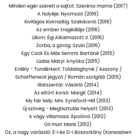
Minden egér szereti a sajtot: Szeréna mama (2017)
A hülyéje: Nyomozó (2016)
Kivilágos kivirradtig: Szakácsnő (2016)
Az ember tragédiája (2016)
Liliom: Égi Alkalmazott II. (2016)
Zorba, a görög: Szula (2016)
Egy Csók És Más Semmi: Bartáné (2015)
Lúdas Matyi: Anyóka (2015)
Erdély - Tündérkert: Toldalaghyné / Asszony /
Scharffeneck jegyző / Román szolgáló (2015)
Illatszertár: Vásárló (2014)
Az eltört korsó: Margit (2014)
My fair lady: Mrs. Eynsford-Hill (2013)
Új szöveg - Megtisztulás helyett (2013)
A vágy villamosa: Ápolónő (2012)
Úri muri: Maris (2012)
Óz, a nagy varázsló: É-i és D-i Boszorkány (Kansasben