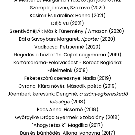
Szemplejarovné, Szokova (2021)
Kasimir És Karoline: Hanne (2021)
Déjà Vu (2021)
SzentivánéjiÁ!: Másik Tünemény / Amazon (2020)
Bál a Savoyban: Margaret,
riporter
(2020)
Vadkacsa: Petrsenné (2020)
Hegedűs a háztetőn: Cejtel nagymama (2019)
Kortársdráma-Felolvasóest - Berecz Boglárka:
Félelmeink (2019)
Feketeszárú cseresznye: Nadia (2019)
Cyrano: Klára nővér, Második poéta (2019)
Jóembert keresünk: Deng-né,
a szőnyegkereskedő
felesége
(2018)
Édes Anna: Ficsorné (2018)
Györgyike Drága Gyermek: Szobalány (2018)
"Ahogytetszik": Magdika (2017)
Bűn és bűnhődés: Aljona Ivanovna (2017)