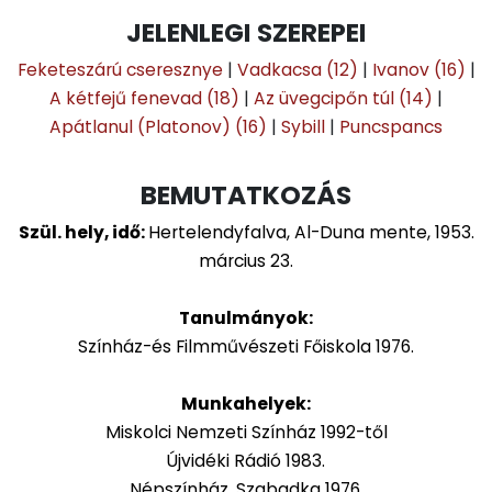
JELENLEGI SZEREPEI
Feketeszárú cseresznye
|
Vadkacsa (12)
|
Ivanov (16)
|
A kétfejű fenevad (18)
|
Az üvegcipőn túl (14)
|
Apátlanul (Platonov) (16)
|
Sybill
|
Puncspancs
BEMUTATKOZÁS
Szül. hely, idő:
Hertelendyfalva, Al-Duna mente, 1953.
március 23.
Tanulmányok:
Színház-és Filmművészeti Főiskola 1976.
Munkahelyek:
Miskolci Nemzeti Színház 1992-től
Újvidéki Rádió 1983.
Népszínház, Szabadka 1976.