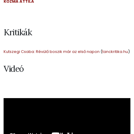
KOZMA ATTILA
Kritikák
Kutszegi Csaba: Révülő boszik már az első napon
(
tanckritika.hu
)
Videó