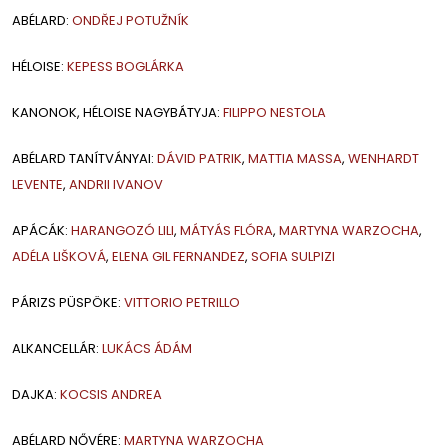
ABÉLARD:
ONDŘEJ POTUŽNÍK
HÉLOISE:
KEPESS BOGLÁRKA
KANONOK, HÉLOISE NAGYBÁTYJA:
FILIPPO NESTOLA
ABÉLARD TANÍTVÁNYAI:
DÁVID PATRIK
,
MATTIA MASSA
,
WENHARDT
LEVENTE
,
ANDRII IVANOV
APÁCÁK:
HARANGOZÓ LILI
,
MÁTYÁS FLÓRA
,
MARTYNA WARZOCHA
,
ADÉLA LIŠKOVÁ
,
ELENA GIL FERNANDEZ
,
SOFIA SULPIZI
PÁRIZS PÜSPÖKE:
VITTORIO PETRILLO
ALKANCELLÁR:
LUKÁCS ÁDÁM
DAJKA:
KOCSIS ANDREA
ABÉLARD NŐVÉRE:
MARTYNA WARZOCHA