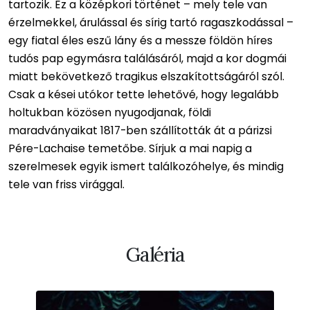
tartozik. Ez a középkori történet – mely tele van
érzelmekkel, árulással és sírig tartó ragaszkodással –
egy fiatal éles eszű lány és a messze földön híres
tudós pap egymásra találásáról, majd a kor dogmái
miatt bekövetkező tragikus elszakítottságáról szól.
Csak a kései utókor tette lehetővé, hogy legalább
holtukban közösen nyugodjanak, földi
maradványaikat 1817-ben szállították át a párizsi
Pére-Lachaise temetőbe. Sírjuk a mai napig a
szerelmesek egyik ismert találkozóhelye, és mindig
tele van friss virággal.
Galéria