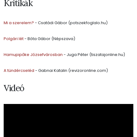
Kritikák
Mi a szerelem?
- Csatádi Gábor (potszekfoglalo.hu)
Polgári lét
- Bóta Gábor (Népszava)
Hamupipőke Józsefvárosban
- Juga Péter (tiszatajonline.hu)
A tündércseléd
- Gabnai Katalin (revizoronline.com)
Videó