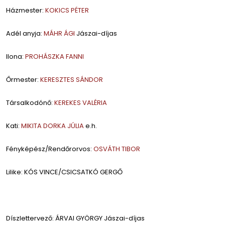
Házmester:
KOKICS PÉTER
Adél anyja:
MÁHR ÁGI
Jászai-díjas
Ilona:
PROHÁSZKA FANNI
Őrmester:
KERESZTES SÁNDOR
Társalkodónő:
KEREKES VALÉRIA
Kati:
MIKITA DORKA JÚLIA
e.h.
Fényképész/Rendőrorvos:
OSVÁTH TIBOR
Lilike: KÓS VINCE/CSICSATKÓ GERGŐ
Díszlettervező: ÁRVAI GYÖRGY Jászai-díjas