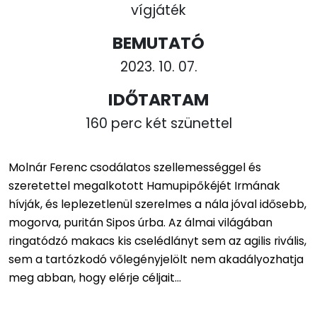
vígjáték
BEMUTATÓ
2023. 10. 07.
IDŐTARTAM
160 perc két szünettel
Molnár Ferenc csodálatos szellemességgel és
szeretettel megalkotott Hamupipőkéjét Irmának
hívják, és leplezetlenül szerelmes a nála jóval idősebb,
mogorva, puritán Sipos úrba. Az álmai világában
ringatódzó makacs kis cselédlányt sem az agilis rivális,
sem a tartózkodó vőlegényjelölt nem akadályozhatja
meg abban, hogy elérje céljait...