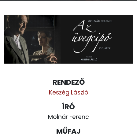
RENDEZŐ
Keszég László
ÍRÓ
Molnár Ferenc
MŰFAJ