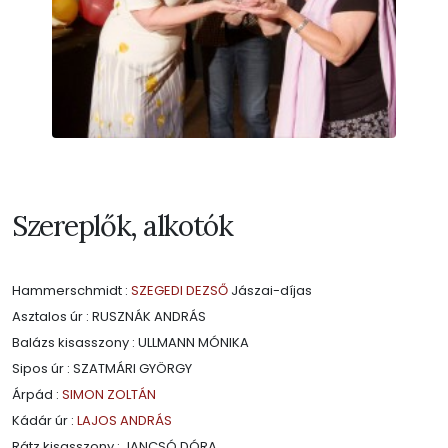
Szereplők, alkotók
Hammerschmidt :
SZEGEDI DEZSŐ
Jászai-díjas
Asztalos úr : RUSZNÁK ANDRÁS
Balázs kisasszony : ULLMANN MÓNIKA
Sipos úr : SZATMÁRI GYÖRGY
Árpád :
SIMON ZOLTÁN
Kádár úr :
LAJOS ANDRÁS
Rátz kisasszony : JANCSÓ DÓRA