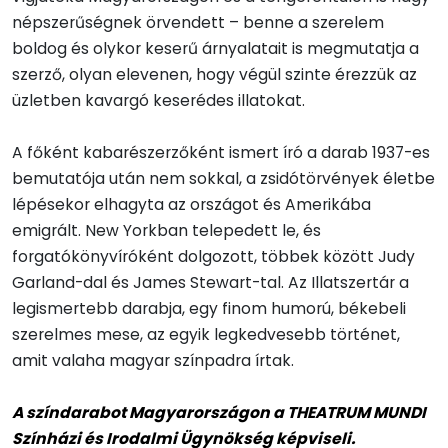
népszerűségnek örvendett – benne a szerelem
boldog és olykor keserű árnyalatait is megmutatja a
szerző, olyan elevenen, hogy végül szinte érezzük az
üzletben kavargó keserédes illatokat.
A főként kabarészerzőként ismert író a darab 1937-es
bemutatója után nem sokkal, a zsidótörvények életbe
lépésekor elhagyta az országot és Amerikába
emigrált. New Yorkban telepedett le, és
forgatókönyvíróként dolgozott, többek között Judy
Garland-dal és James Stewart-tal. Az Illatszertár a
legismertebb darabja, egy finom humorú, békebeli
szerelmes mese, az egyik legkedvesebb történet,
amit valaha magyar színpadra írtak.
A színdarabot Magyarországon a THEATRUM MUNDI
Színházi és Irodalmi Ügynökség képviseli.