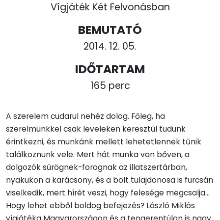
Vígjáték Két Felvonásban
BEMUTATÓ
2014. 12. 05.
IDŐTARTAM
165 perc
A szerelem cudarul nehéz dolog. Főleg, ha
szerelmünkkel csak leveleken keresztül tudunk
érintkezni, és munkánk mellett lehetetlennek tűnik
találkoznunk vele. Mert hát munka van bőven, a
dolgozók sürögnek-forognak az illatszertárban,
nyakukon a karácsony, és a bolt tulajdonosa is furcsán
viselkedik, mert hírét veszi, hogy felesége megcsalja…
Hogy lehet ebből boldog befejezés? László Miklós
vígjátéka Magyarországon és a tengerentúlon is nagy