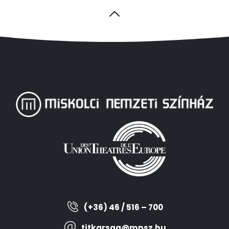
(+36) 46 / 516 – 700
titkarsag@mnsz.hu