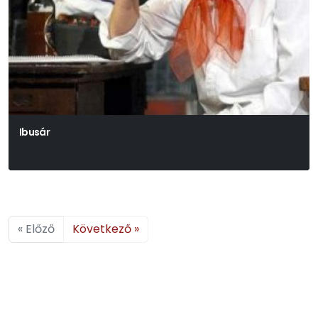
Ibusár
« Előző
Következő »