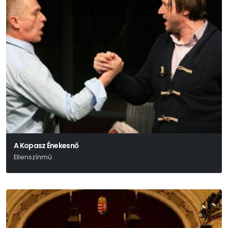
A Kopasz Énekesnő
Ellenszínmű
Eugène Ionesco