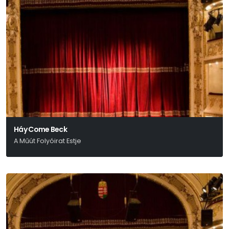
Háy Come Beck
A Műút Folyóirat Estje