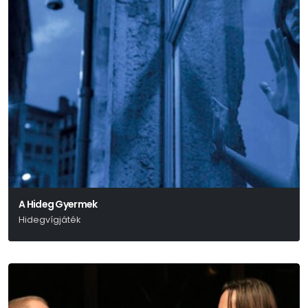
A Hideg Gyermek
Hidegvígjáték
Marius Von Mayenburg