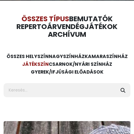
ÖSSZES TÍPUS
BEMUTATÓK
REPERTOÁR
VENDÉGJÁTÉKOK
ARCHÍVUM
ÖSSZES HELYSZÍN
NAGYSZÍNHÁZ
KAMARASZÍNHÁZ
JÁTÉKSZÍN
CSARNOK/NYÁRI SZÍNHÁZ
GYEREK/IFJÚSÁGI ELŐADÁSOK