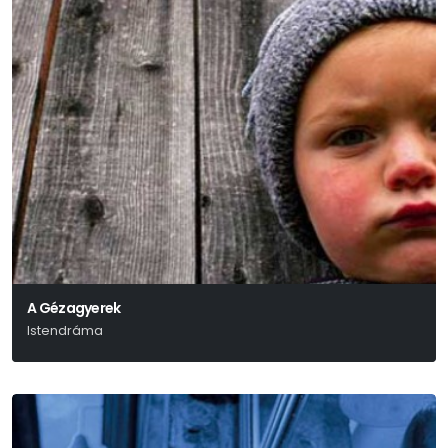
A Gézagyerek
Istendráma
Háy János