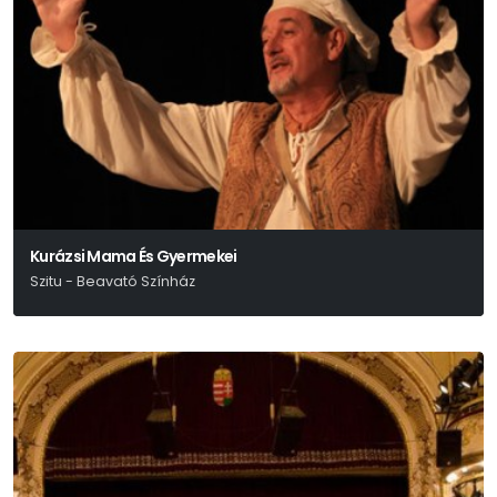
Kurázsi Mama És Gyermekei
Szitu - Beavató Színház