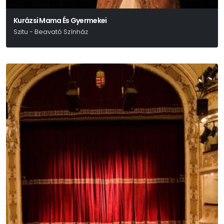
Kurázsi Mama És Gyermekei
Szitu - Beavató Színház