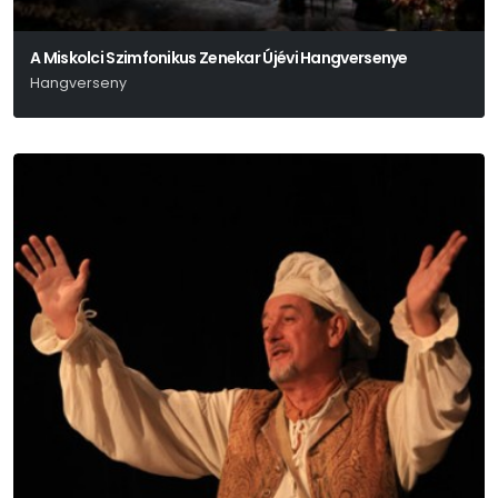
A Miskolci Szimfonikus Zenekar Újévi Hangversenye
Hangverseny