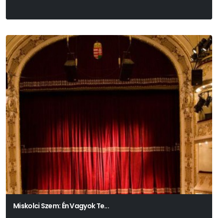
Színház- És Filmművészeti Egyetem
Miskolci Szem: Én Vagyok Te...