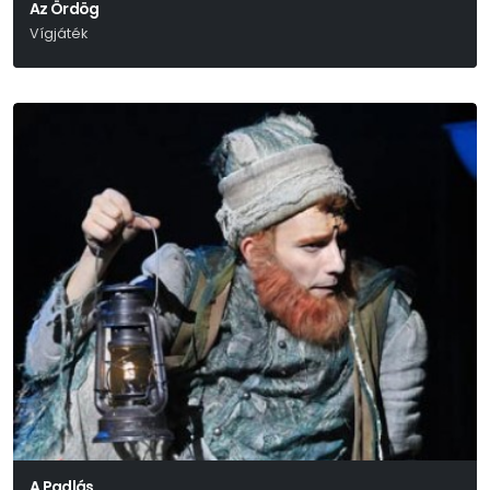
Az Ördög
Vígjáték
Molnár Ferenc
A Padlás