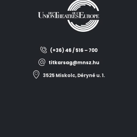
(+36) 46 / 516 – 700
titkarsag@mnsz.hu
3525 Miskolc, Déryné u. 1.