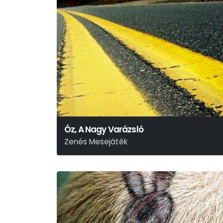
Óz, A Nagy Varázsló
Zenés Mesejáték
L. Frank Baum