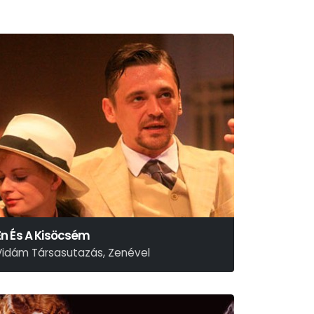
Én És A Kisöcsém
Vidám Társasutazás, Zenével
isemann – Szilágyi