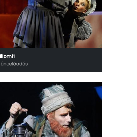
iliomfi
Táncelőadás
xperidance