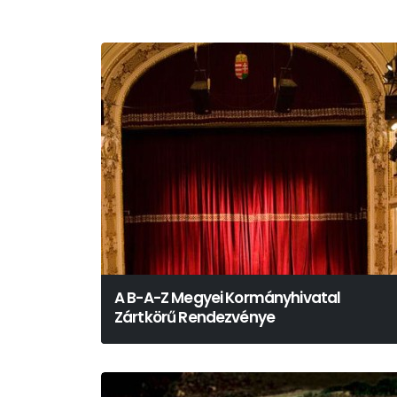
A B-A-Z Megyei Kormányhivatal
Zártkörű Rendezvénye