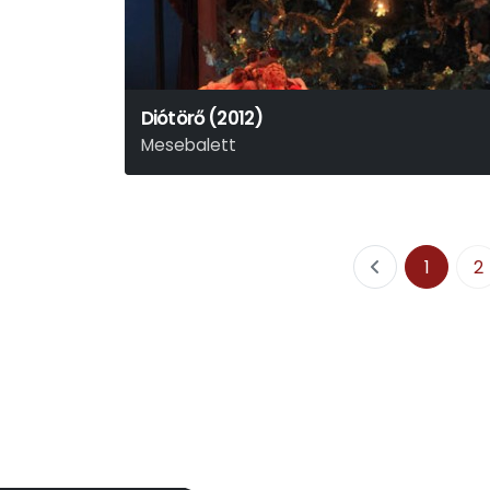
Diótörő (2012)
Mesebalett
P. I. Csajkovszkij
1
2