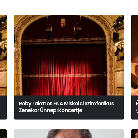
Roby Lakatos És A Miskolci Szimfonikus
Zenekar Ünnepi Koncertje
E