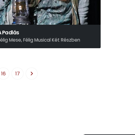
A Padlás
Félig Mese, Félig Musical Két Részben
resser – Sztevanovity – Horváth
16
17