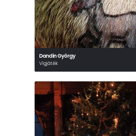
Dandin György
Vígjáték
Molière