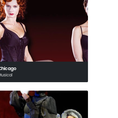
Chicago
Musical
ander – Ebb – Fosse