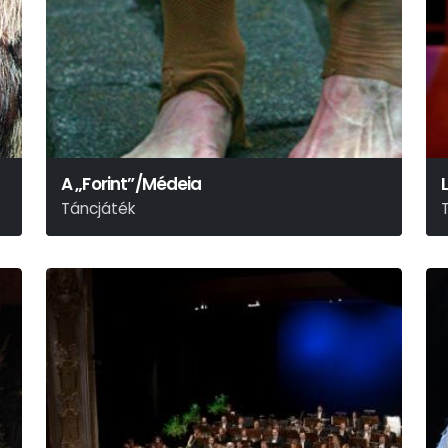
A „Forint”/Médeia
L
Táncjáték
E