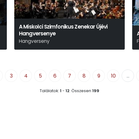
A Miskolci Szimfonikus Zenekar Újévi
Hangversenye
Hangverseny
P
3
4
5
6
7
8
9
10
...
Találatok:
1
-
12
.
Összesen
199