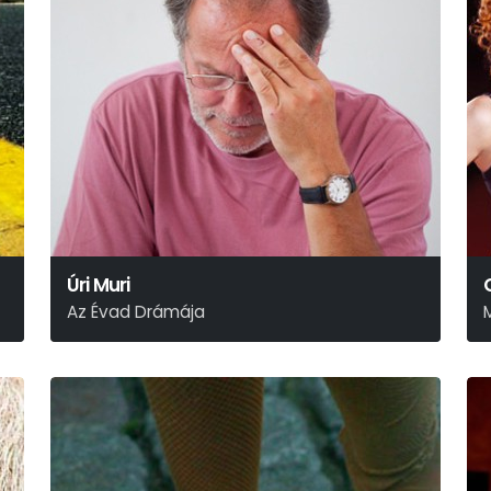
Úri Muri
Az Évad Drámája
Móricz Zsigmond
K