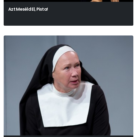
Azt Meséld El, Pista!