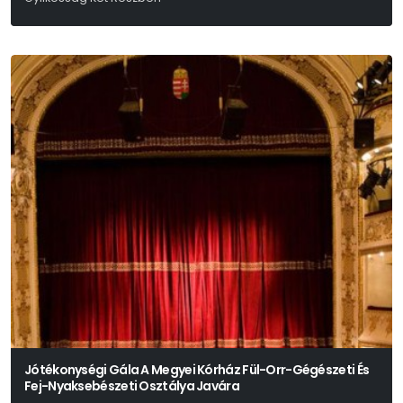
Kosztolányi Dezső
Jótékonységi Gála A Megyei Kórház Fül-Orr-Gégészeti És
Fej-Nyaksebészeti Osztálya Javára