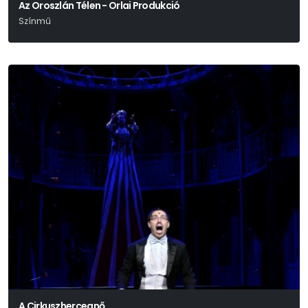
Az Oroszlán Télen - Orlai Produkció
Színmű
James Goldman
A Cirkuszhercegnő