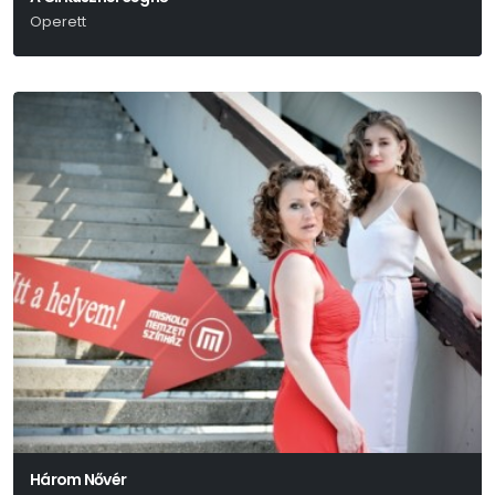
Operett
Kálmán Imre-Julius Brammer-Alfred Grünwald
Három Nővér