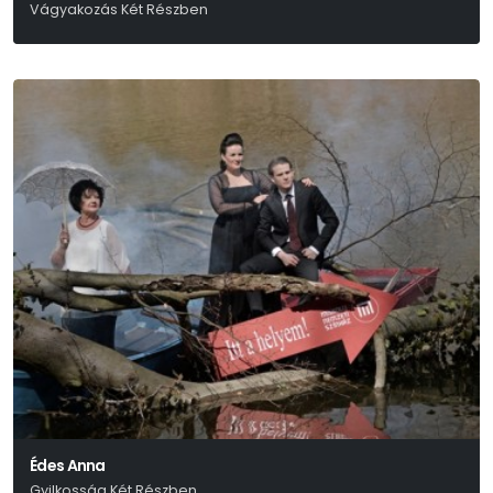
Vágyakozás Két Részben
Anton Pavlovics Csehov
Édes Anna
Gyilkosság Két Részben