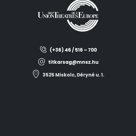
(+36) 46 / 516 – 700
titkarsag@mnsz.hu
3525 Miskolc, Déryné u. 1.