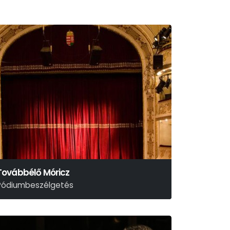
Továbbélő Móricz
Pódiumbeszélgetés