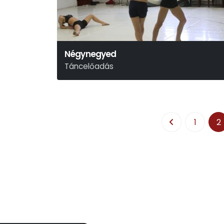
Négynegyed
Táncelőadás
1
2