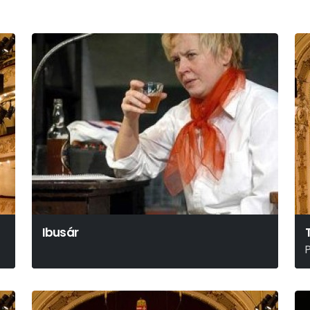
Ibusár