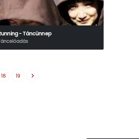
Running - Táncünnep
Táncelőadás
18
19