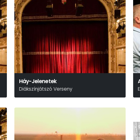
Háy-Jelenetek
Diákszínjátszó Verseny
Diákszínjátszó Verseny
E