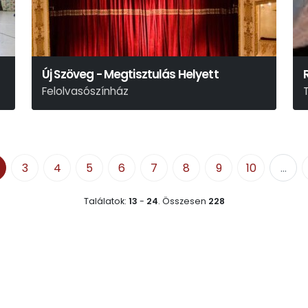
Új Szöveg - Megtisztulás Helyett
Felolvasószínház
3
4
5
6
7
8
9
10
...
Találatok:
13
-
24
.
Összesen
228