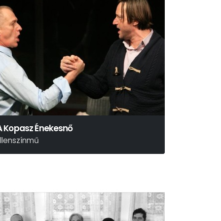
A Kopasz Énekesnő
Ellenszínmű
ugène Ionesco