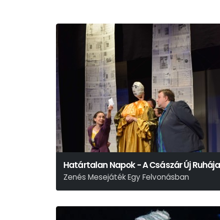
Határtalan Napok - A Császár Új Ruhája
Zenés Mesejáték Egy Felvonásban
Hans Christian Andersen