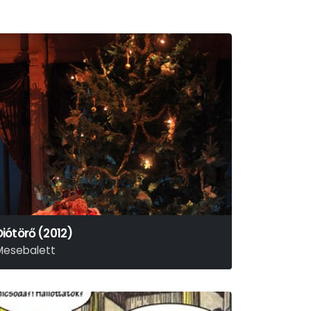
Diótörő (2012)
Mesebalett
. I. Csajkovszkij