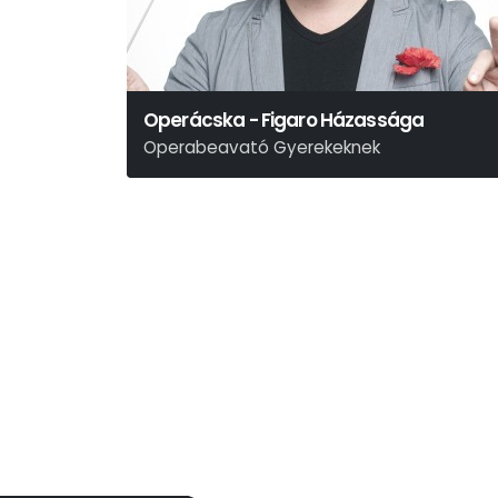
Operácska - Figaro Házassága
Operabeavató Gyerekeknek
Wolfgang Amadeus Mozart