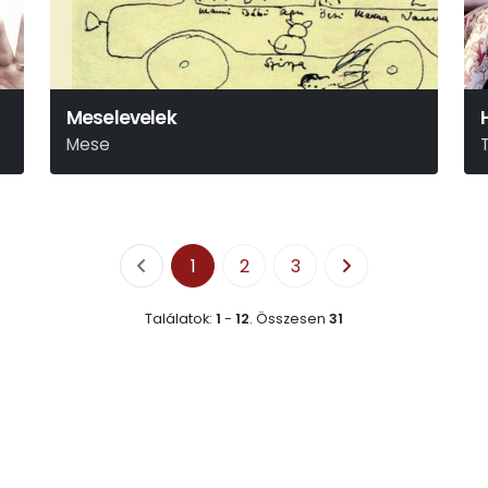
Meselevelek
Mese
Örkény István
S
1
2
3
Találatok:
1
-
12
.
Összesen
31