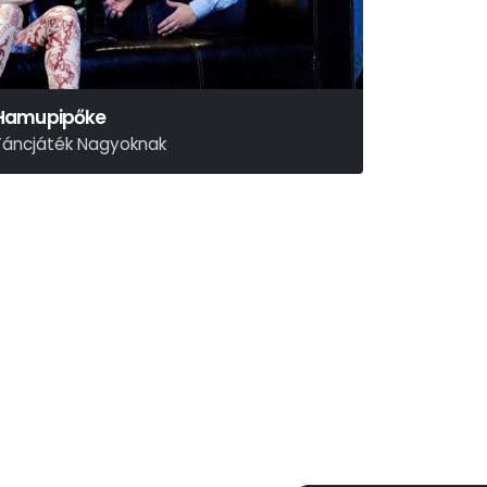
Hamupipőke
Táncjáték Nagyoknak
zergej Prokofjev