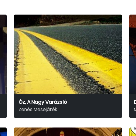
Óz, A Nagy Varázsló
Zenés Mesejáték
L. Frank Baum
P