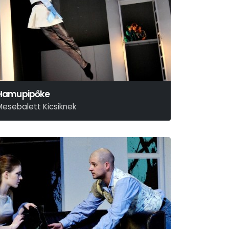
Hamupipőke
Mesebalett Kicsiknek
zergej Prokofjev