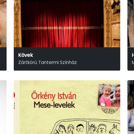
Kövek
Zártkörű Tantermi Színház
Stefo Nantsou-Tom Lycos
S