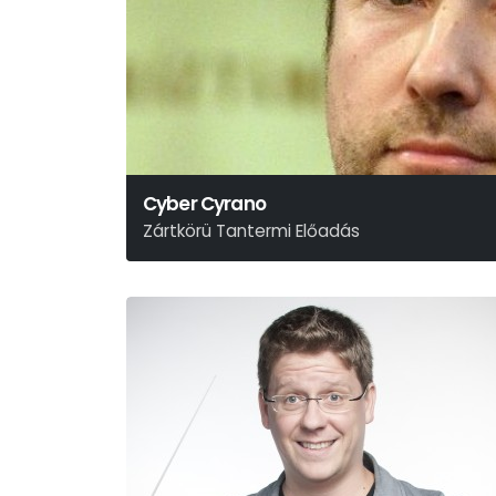
Cyber Cyrano
Zártkörü Tantermi Előadás
Tasnádi István