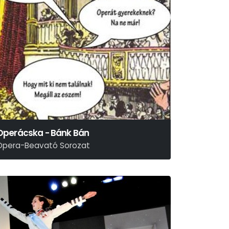
Operácska - Bánk Bán
Opera-Beavató Sorozat
rkel Ferenc