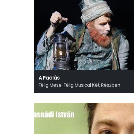
A Padlás
Félig Mese, Félig Musical Két Részben
Presser – Sztevanovity – Horváth