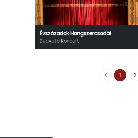
Évszázadok Hangszercsodái
Beavató Koncert
Mandel Róbert
1
2