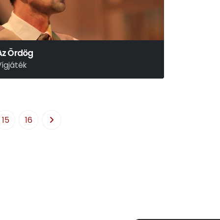
Az Ördög
Vígjáték
olnár Ferenc
15
16