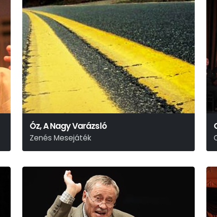
Óz, A Nagy Varázsló
Zenés Mesejáték
L. Frank Baum
W