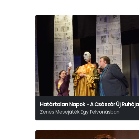
Határtalan Napok - A Császár Új Ruhája
Zenés Mesejáték Egy Felvonásban
Hans Christian Andersen