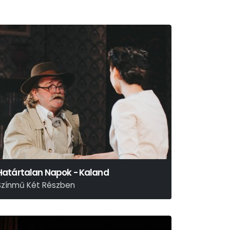
Határtalan Napok - Kaland
Színmű Két Részben
árai Sándor