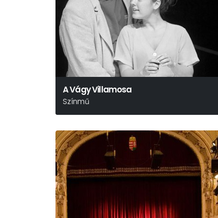
A Vágy Villamosa
Színmű
Tennessee Williams