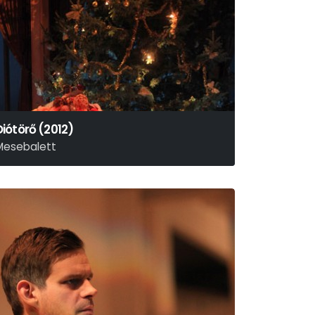
Diótörő (2012)
Mesebalett
. I. Csajkovszkij