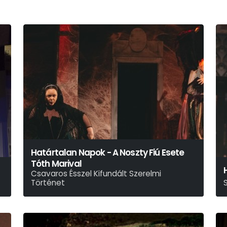
Határtalan Napok - A Noszty Fiú Esete
Tóth Marival
Csavaros Ésszel Kifundált Szerelmi
Történet
Mikszáth Kálmán - Gyarmati Kata
M