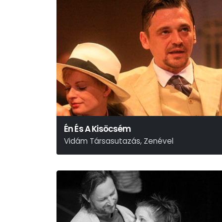
Én És A Kisöcsém
Vidám Társasutazás, Zenével
Eisemann – Szilágyi