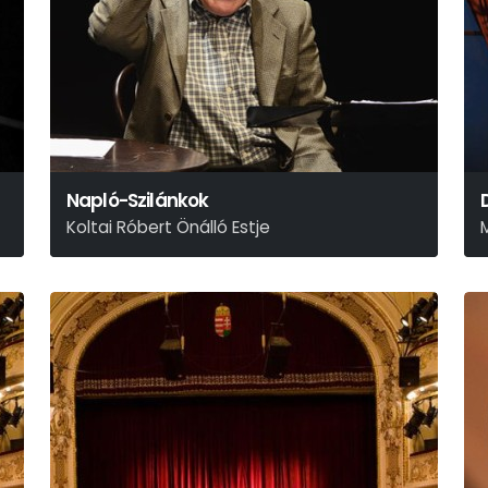
Napló-Szilánkok
Koltai Róbert Önálló Estje
(Móricz 1924 - 1925)
P