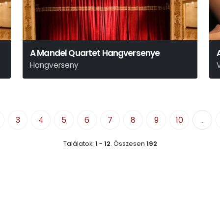
A Mandel Quartet Hangversenye
Hangverseny
M
3
4
5
6
7
8
9
10
...
Találatok:
1
-
12
.
Összesen
192