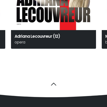
Adriana Lecouvreur (12)
opera
Francesco Cilea
H