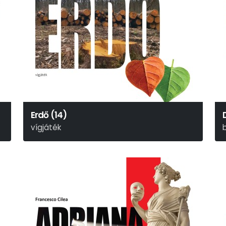
Erdő (14)
vígjáték
Alekszandr Nyikolajevics Osztrovszkij
P