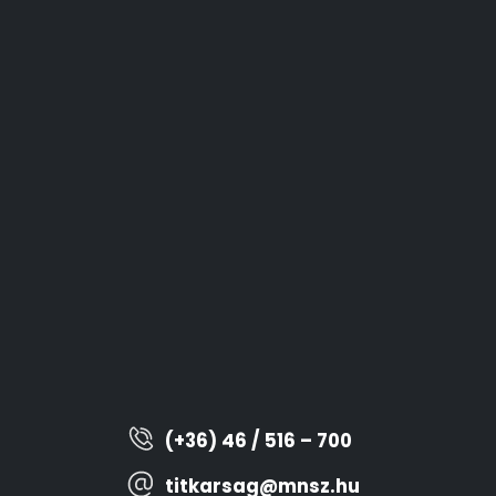
(+36) 46 / 516 – 700
titkarsag@mnsz.hu