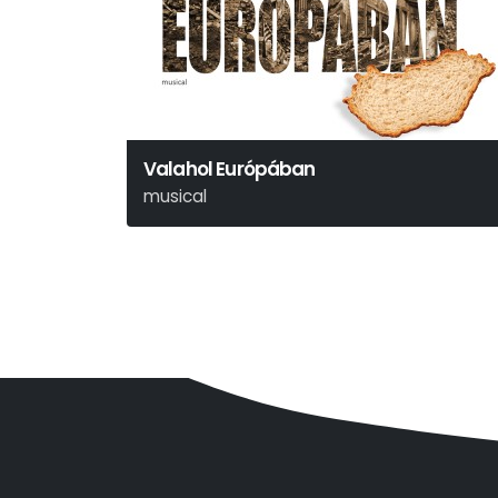
Valahol Európában
musical
Dés László - Nemes István - Böhm György -
Korcsmáros György - Horváth Péter