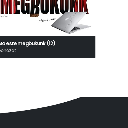
Ma este megbukunk (12)
bohózat
enry Lewis – Jonathan Sayer – Henry Shields