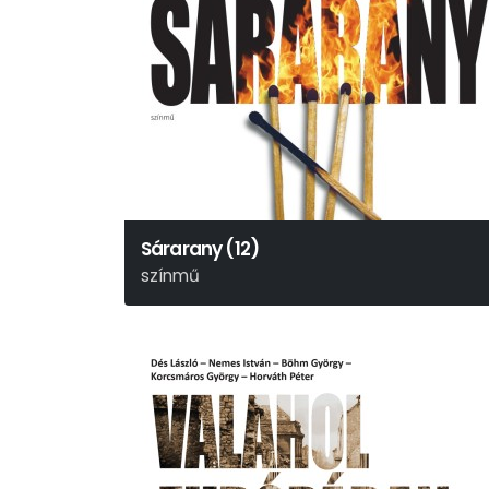
Sárarany (12)
színmű
Móricz Zsigmond