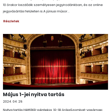
10 órakor kezdődik személyesen jegyirodánkban, és az online
jegyvásárlási felületen is.A júniusi műsor...
Részletek
Május 1-jei nyitva tartás
2024. 04. 29.
Nyitva tartás:Hétfőtől-péntekig: 10-18 óráigSzombat-vasárnap: