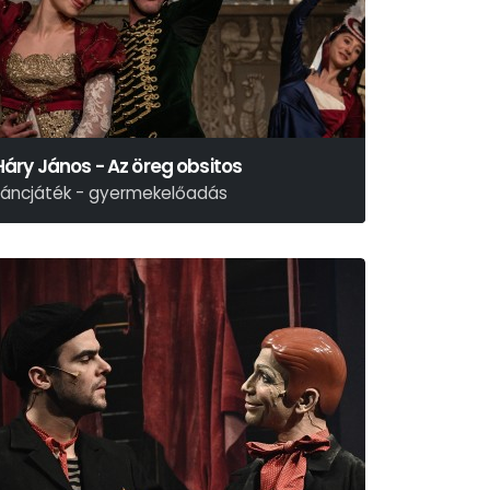
Háry János - Az öreg obsitos
táncjáték - gyermekelőadás