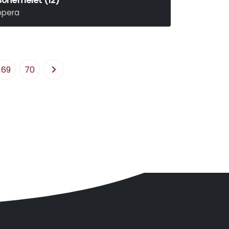
Bohémélet (12)
opera
iacomo Puccini
69
70