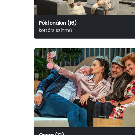
Pókfonálon (16)
kortárs színmű
Alexandru Popa