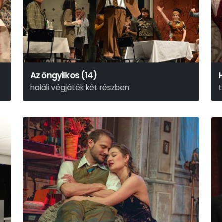
Az öngyilkos (14)
haláli végjáték két részben
Nyikolaj Erdman