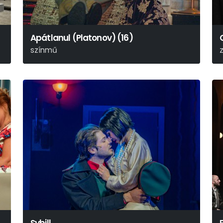
Apátlanul (Platonov) (16)
színmű
Anton Pavlovics Csehov
J