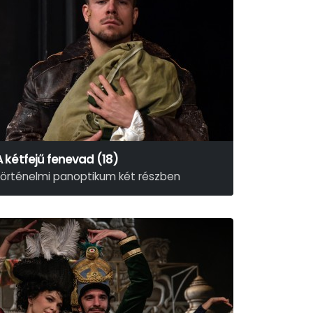
A kétfejű fenevad (18)
történelmi panoptikum két részben
Weöres Sándor