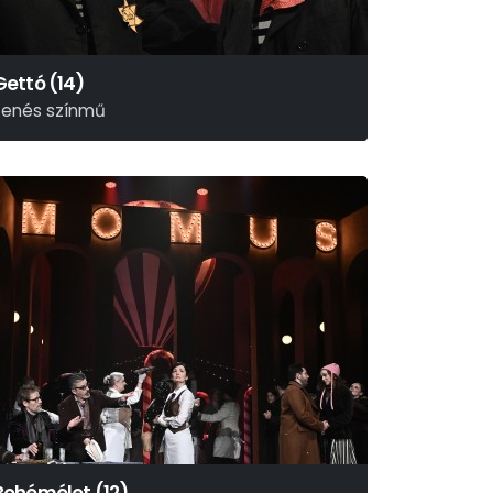
Gettó (14)
zenés színmű
oshua Sobol