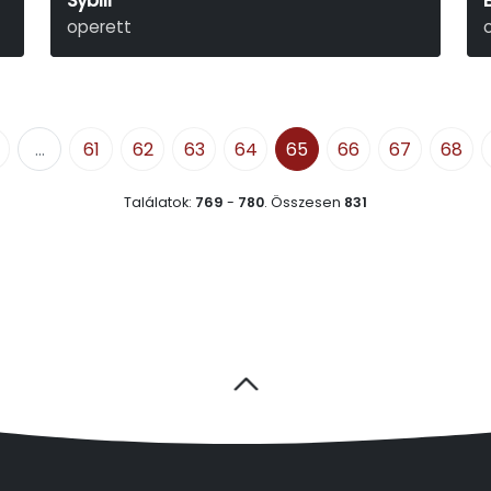
Sybill
operett
Jacobi Viktor - Martos Ferenc - Bródy Miksa
G
...
61
62
63
64
65
66
67
68
Találatok:
769
-
780
.
Összesen
831