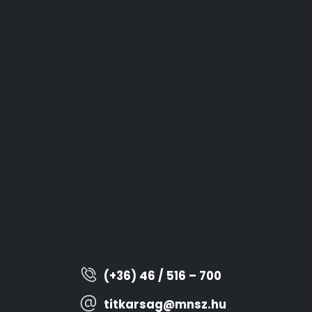
(+36) 46 / 516 – 700
titkarsag@mnsz.hu