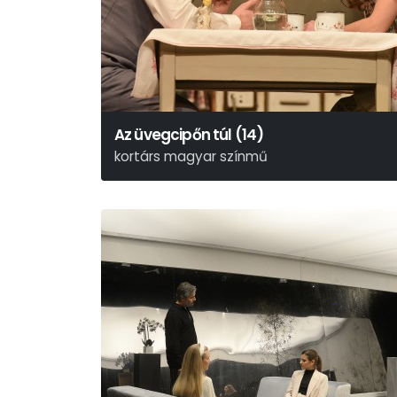
Az üvegcipőn túl (14)
kortárs magyar színmű
Lőrinczy Attila