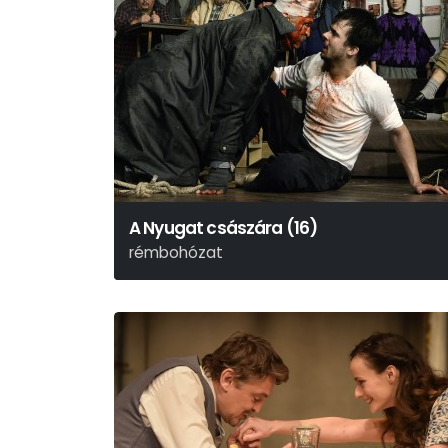
A Nyugat császára (16)
rémbohózat
John Millington Synge