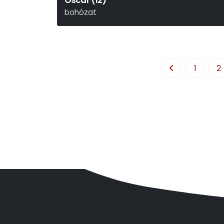
Oscar (12)
bohózat
Claude Magnier
1
2