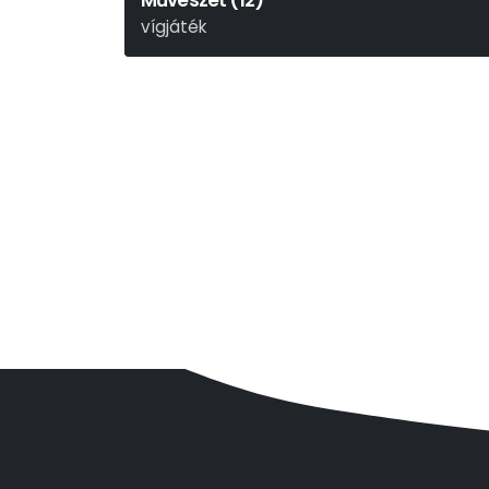
Művészet (12)
vígjáték
Yasmina Reza