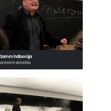
Klamm háborúja
tantermi előadás
ai Hensel