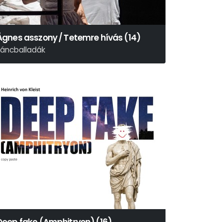
Ágnes asszony / Tetemre hívás (14)
táncballadák
rany János