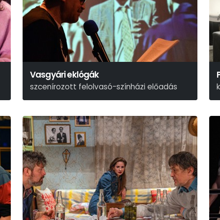
Vasgyári eklógák
szcenírozott felolvasó-színházi előadás
Zemlényi Attila – Kabai Lóránt
A