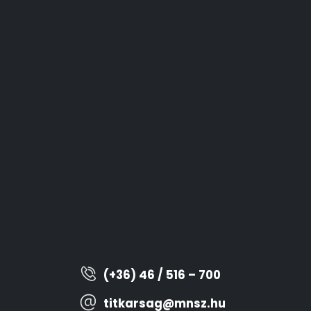
(+36) 46 / 516 – 700
titkarsag@mnsz.hu