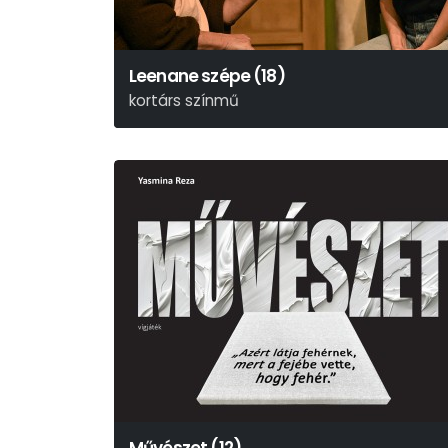
Leenane szépe (18)
kortárs színmű
Martin Mcdonagh