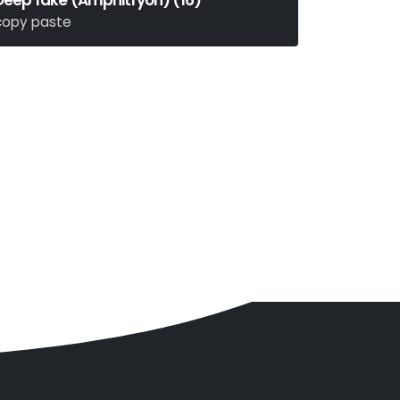
Deep fake (Amphitryon) (16)
copy paste
einrich von Kleist