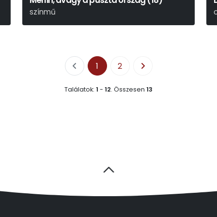
Merlin, avagy a puszta ország (18)
színmű
Tankred Dorst
H
1
2
Találatok:
1
-
12
.
Összesen
13