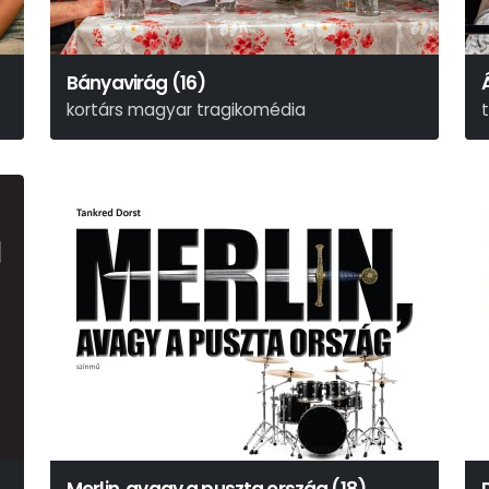
Bányavirág (16)
kortárs magyar tragikomédia
Székely Csaba
A