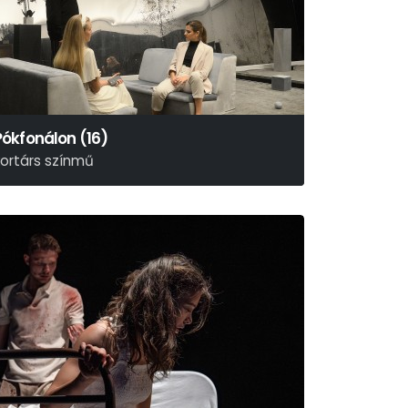
Pókfonálon (16)
kortárs színmű
lexandru Popa