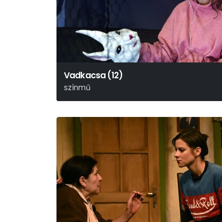
Vadkacsa (12)
színmű
Henrik Ibsen