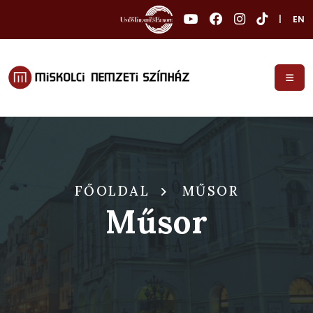
|
EN
FŐOLDAL
MŰSOR
Műsor